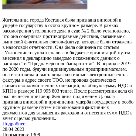
Жительница города Костаная была признана виновной в
ущербе государству в особо крупном размере. В рамках
рассмотрения уголовного дела в суде № 2 было установлено,
что она совершила противоправные действия, связанные с
выпиской фиктивных счетов-фактур, которые были отражены
в налоговой отчетности. Она была обвинена по статьям
"Уклонение от уплаты налога в бюджет с организаций путем
внесения в декларацию заведомо искаженных данных о
расходах" и "Преднамеренное банкротство". В период с 2019
по 2020 годы, будучи индивидуальным предпринимателем,
она изготовила и выставила фиктивные электронные счета-
фактуры в адрес своего ТОО, не проводя фактических
финансово-хозяйственных операций, на общую сумму НДС и
КПН в размере 119 995 803 тенге. После рассмотрения дела ей
был вынесен приговор.Женщина под именем Д. была
признана виновной в причинении ущерба государству в особо
крупном размере путем использования фиктивных
документов для завышения расходов и отнесения сумм НДС в
зачет с целью уклонения..
Подробнее...
28.04.2023
Просмотров: 1308