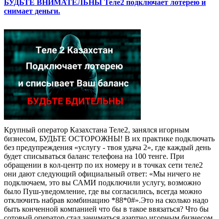
БУДЬТЕ ВНИМАТЕЛЬНЫ Теле2 подключает лотерею и
снимает деньги.
Крупный оператор Казахстана Теле2, занялся игорным
бизнесом, БУДЬТЕ ОСТОРОЖНЫ! В их практике подключать
без предупреждения «услугу - твоя удача 2», где каждый день
будет списываться баланс телефона на 100 тенге. При
обращении в кол-центр по их номеру и в точках сети теле2
они дают следующий официальный ответ: «Мы ничего не
подключаем, это вы САМИ подключили услугу, возможно
было Пуш-уведомление, где вы согласились, всегда можно
отключить набрав комбинацию *88*0#».Это на сколько надо
быть конченной компанией что бы в такое ввязаться? Что бы
сотовый оператор стал заниматься азартно игорным бизнесом