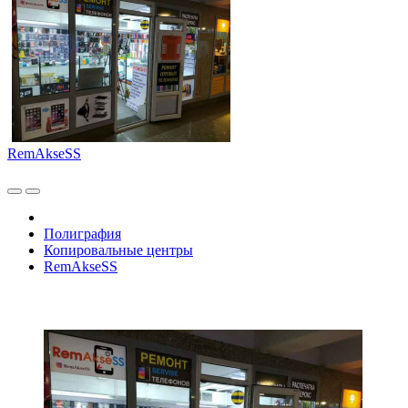
RemAkseSS
Полиграфия
Копировальные центры
RemAkseSS