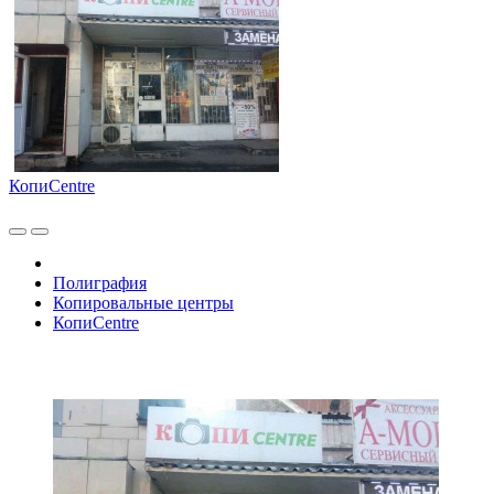
КопиCentre
Полиграфия
Копировальные центры
КопиCentre