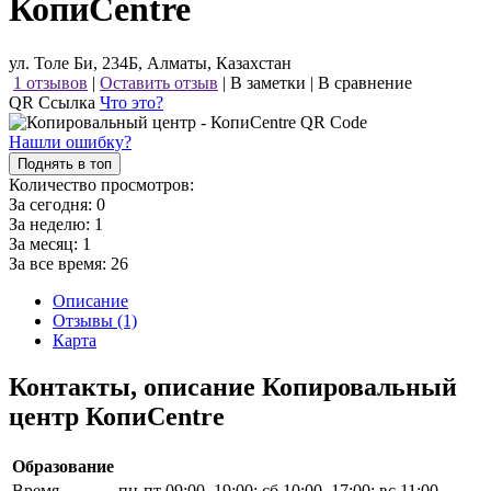
КопиCentre
ул. Толе Би, 234Б, Алматы, Казахстан
1 отзывов
|
Оставить отзыв
|
В заметки
|
В сравнение
QR Ссылка
Что это?
Нашли ошибку?
Поднять в топ
Количество просмотров:
За сегодня:
0
За неделю:
1
За месяц:
1
За все время:
26
Описание
Отзывы (1)
Карта
Контакты, описание Копировальный
центр КопиCentre
Образование
Время
пн-пт 09:00–19:00; сб 10:00–17:00; вс 11:00–