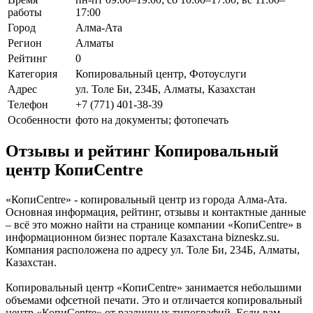
работы
17:00
Город
Алма-Ата
Регион
Алматы
Рейтинг
0
Категория
Копировальный центр, Фотоуслуги
Адрес
ул. Толе Би, 234Б, Алматы, Казахстан
Телефон
+7 (771) 401-38-39
Особенности
фото на документы; фотопечать
Отзывы и рейтинг Копировальный
центр КопиCentre
«КопиCentre» - копировальный центр из города Алма-Ата.
Основная информация, рейтинг, отзывы и контактные данные
– всё это можно найти на странице компании «КопиCentre» в
информационном бизнес портале Казахстана bizneskz.su.
Компания расположена по адресу ул. Толе Би, 234Б, Алматы,
Казахстан.
Копировальный центр «КопиCentre» занимается небольшими
объемами офсетной печати. Это и отличается копировальный
центр «КопиCentre» от различных типографий. Если вам