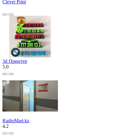
Clever Print
3d Принтер
5.0
RadioMart.kz
4.2