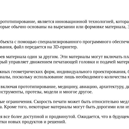
прототипирование, является инновационной технологией, котора
торые обычно основаны на вырезании или формовке материала, 3
объекта с помощью специализированного программного обеспечен
вания, файл передается на 3D-принтер.
лоев материала один за другим. Эти материалы могут включать п
орый управляет движением печатающей головки и подачей матер
жных геометрических форм, индивидуального проектирования, 
риалы, поскольку использование лишь необходимого количества 
включая прототипирование, медицину, авиацию, архитектуру, ди
струменты, протезы, модели и многое другое.
рые ограничения. Скорость печати может быть относительно мед
ра. Кроме того, некоторые материалы могут быть дорогими или 
я все более доступной и продвинутой. Ожидается, что в будущем
отки новых продуктов и решений.