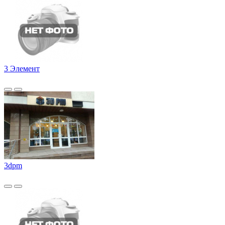
3 Элемент
3dpm