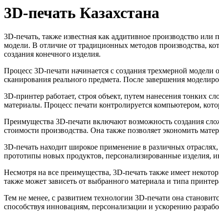
3D-печать Казахстана
3D-печать, также известная как аддитивное производство или 
модели. В отличие от традиционных методов производства, ко
создания конечного изделия.
Процесс 3D-печати начинается с создания трехмерной модели 
сканирования реального предмета. После завершения моделиро
3D-принтер работает, строя объект, путем нанесения тонких с
материалы. Процесс печати контролируется компьютером, кот
Преимущества 3D-печати включают возможность создания сло
стоимости производства. Она также позволяет экономить мате
3D-печать находит широкое применение в различных отраслях, 
прототипы новых продуктов, персонализированные изделия, ин
Несмотря на все преимущества, 3D-печать также имеет некото
также может зависеть от выбранного материала и типа принте
Тем не менее, с развитием технологии 3D-печати она становитс
способствуя инновациям, персонализации и ускорению разраб