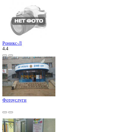
Роникс-Л
4.4
Фотоуслуги