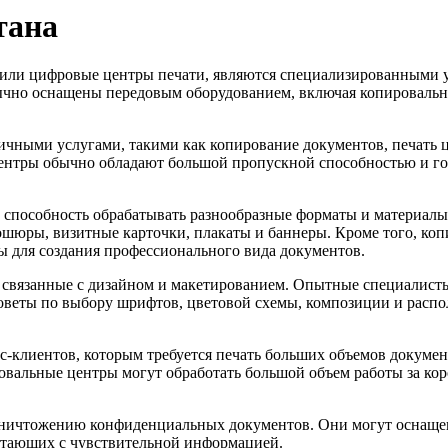
тана
 или цифровые центры печати, являются специализированными 
бычно оснащены передовым оборудованием, включая копироваль
ичными услугами, такими как копирование документов, печать 
нтры обычно обладают большой пропускной способностью и гот
 способность обрабатывать разнообразные форматы и материалы
ошюры, визитные карточки, плакаты и баннеры. Кроме того, коп
ы для создания профессионального вида документов.
и связанные с дизайном и макетированием. Опытные специалисты
оветы по выбору шрифтов, цветовой схемы, композиции и расп
-клиентов, которым требуется печать больших объемов докумен
вальные центры могут обработать большой объем работы за коро
 уничтожению конфиденциальных документов. Они могут оснаще
отающих с чувствительной информацией.