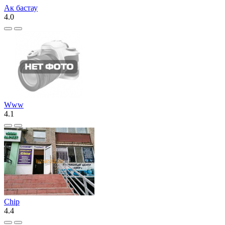
Ак бастау
4.0
Www
4.1
Chip
4.4