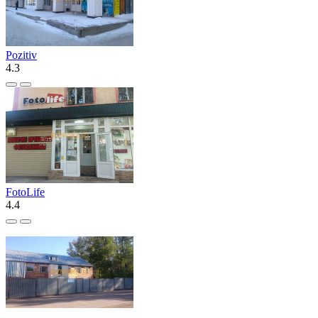
Pozitiv
4.3
FotoLife
4.4