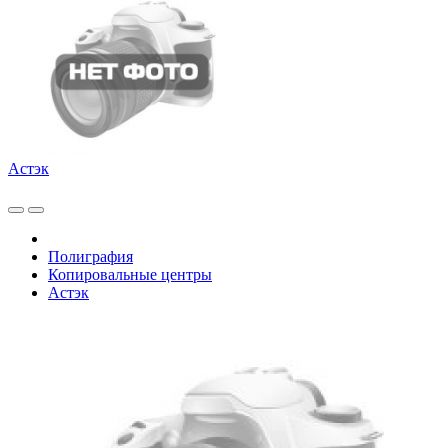
Астэк
Полиграфия
Копировальные центры
Астэк