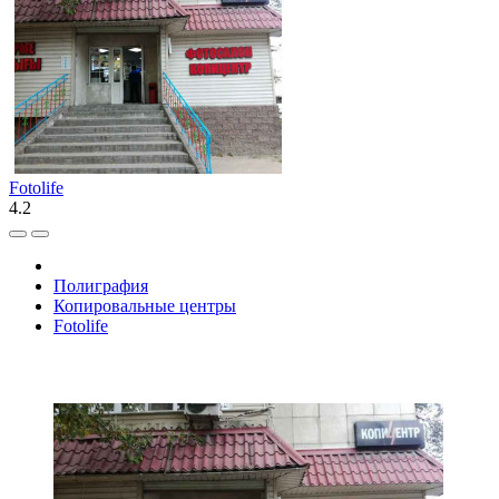
Fotolife
4.2
Полиграфия
Копировальные центры
Fotolife