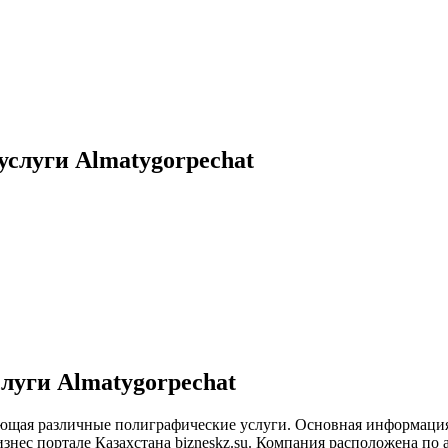
слуги Almatygorpechat
луги Almatygorpechat
ляющая различные полиграфические услуги. Основная информация
нес портале Казахстана bizneskz.su. Компания расположена по а