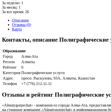
За неделю:
1
За месяц:
1
За все время:
26
Описание
Отзывы (0)
Карта
Контакты, описание Полиграфические у
Образование
Город
Алма-Ата
Регион
Алматы
Рейтинг
0
Категория
Полиграфические услуги
Адрес
просп. Рыскулова, 93А, Алматы, Казахстан
Телефон
+7 (776) 212-11-11
Отзывы и рейтинг Полиграфические ус
«Almatygorpechat» - компания из города Алма-Ата, предостав
на странице компании «Almatygorpechat» в информационном биз