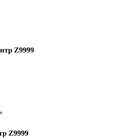
нтр Z9999
ан
тр Z9999