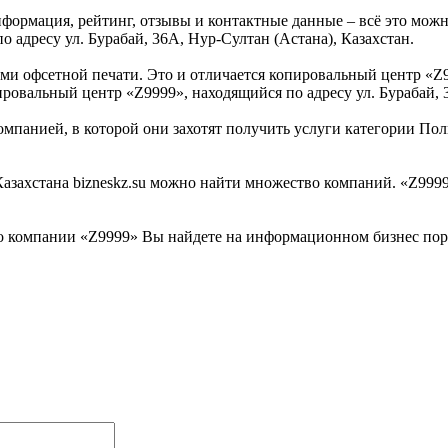
нформация, рейтинг, отзывы и контактные данные – всё это мо
о адресу ул. Бурабай, 36А, Нур-Султан (Астана), Казахстан.
и офсетной печати. Это и отличается копировальный центр «Z
ровальный центр «Z9999», находящийся по адресу ул. Бурабай, 3
омпанией, в которой они захотят получить услуги категории Пол
ахстана bizneskz.su можно найти множество компаний. «Z9999» 
 компании «Z9999» Вы найдете на информационном бизнес порта