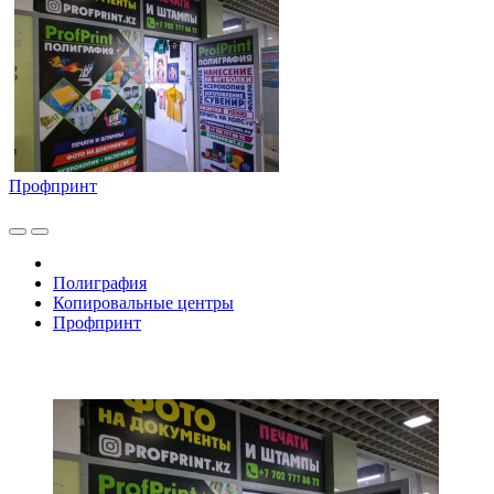
Профпринт
Полиграфия
Копировальные центры
Профпринт