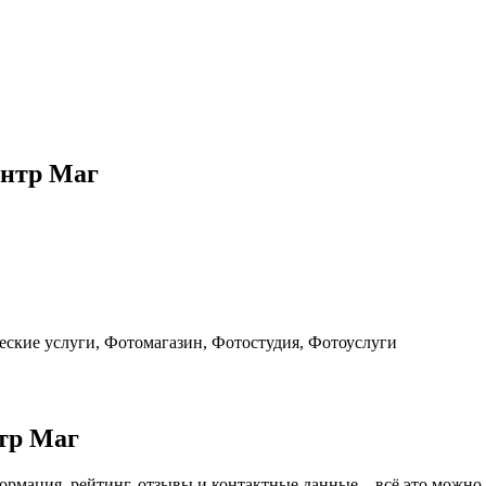
ентр Маг
ские услуги, Фотомагазин, Фотостудия, Фотоуслуги
тр Маг
ормация, рейтинг, отзывы и контактные данные – всё это можн