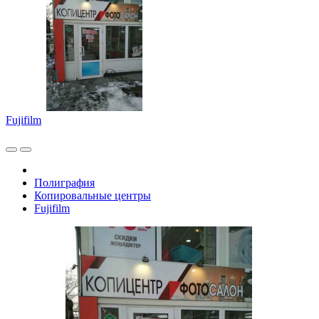
Fujifilm
Полиграфия
Копировальные центры
Fujifilm