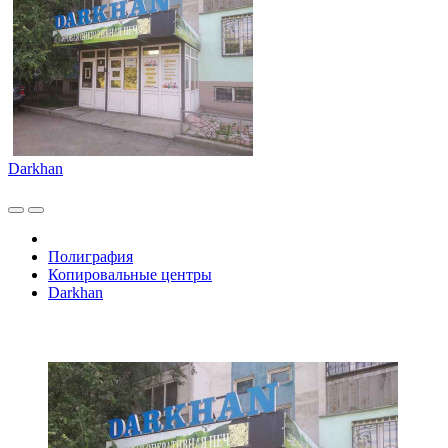
Darkhan
Полиграфия
Копировальные центры
Darkhan