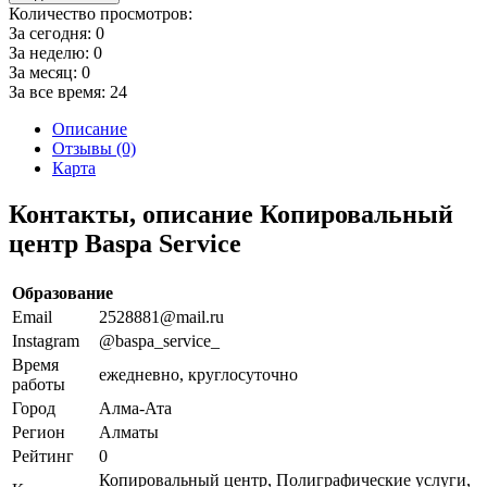
Количество просмотров:
За сегодня:
0
За неделю:
0
За месяц:
0
За все время:
24
Описание
Отзывы (0)
Карта
Контакты, описание Копировальный
центр Baspa Service
Образование
Email
2528881@mail.ru
Instagram
@baspa_service_
Время
ежедневно, круглосуточно
работы
Город
Алма-Ата
Регион
Алматы
Рейтинг
0
Копировальный центр, Полиграфические услуги,