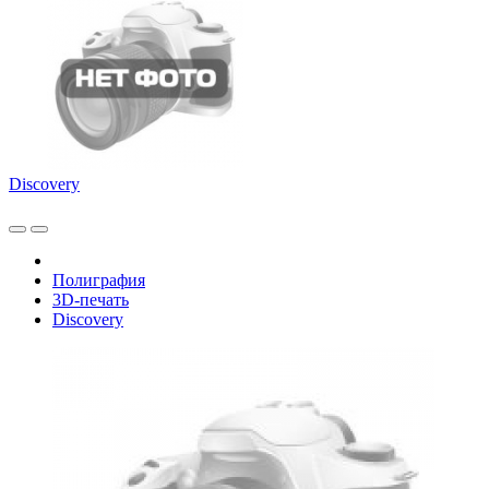
Discovery
Полиграфия
3D-печать
Discovery