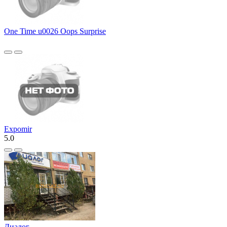
One Time u0026 Oops Surprise
Expomir
5.0
Диалог