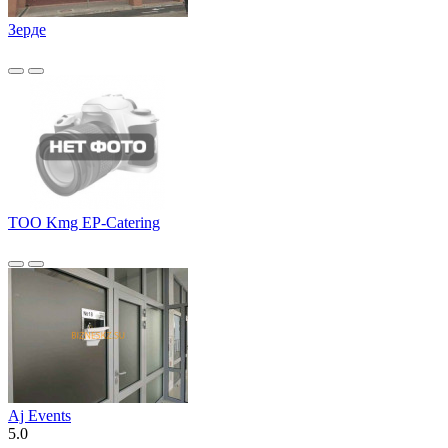
Зерде
ТОО Kmg EP-Catering
Aj Events
5.0