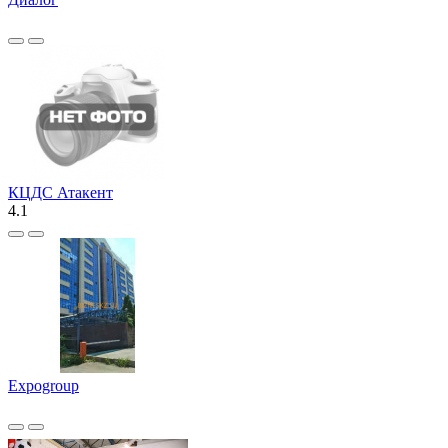
КЦДС Атакент
4.1
Expogroup