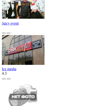
Juicy event
Ice media
4.3