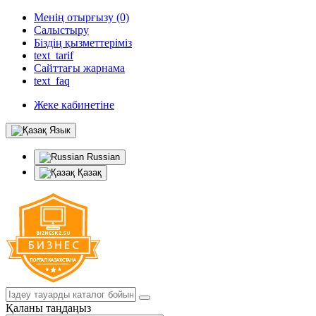
Менің отырғызу (0)
Салыстыру
Біздің қызметтеріміз
text_tarif
Сайттағы жарнама
text_faq
Жеке кабинетіне
Язык
Russian
Қазақ
Қаланы таңдаңыз