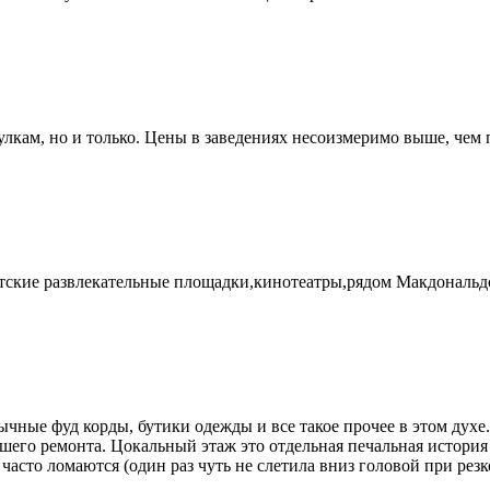
улкам, но и только. Цены в заведениях несоизмеримо выше, чем 
тские развлекательные площадки,кинотеатры,рядом Макдональдс
ычные фуд корды, бутики одежды и все такое прочее в этом духе.
ошего ремонта. Цокальный этаж это отдельная печальная история 
часто ломаются (один раз чуть не слетила вниз головой при рез