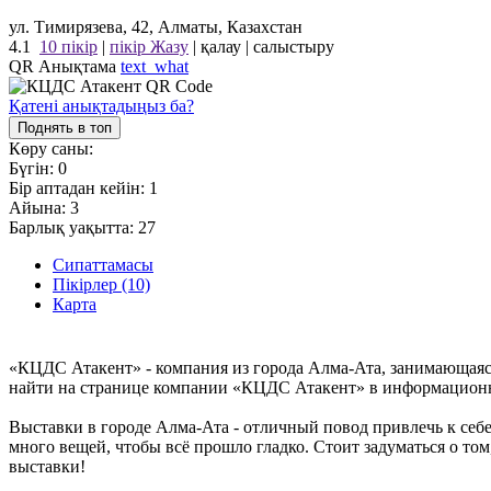
ул. Тимирязева, 42, Алматы, Казахстан
4.1
10 пікір
|
пікір Жазу
|
қалау
|
салыстыру
QR Анықтама
text_what
Қатені анықтадыңыз ба?
Поднять в топ
Көру саны:
Бүгін:
0
Бір аптадан кейін:
1
Айына:
3
Барлық уақытта:
27
Сипаттамасы
Пікірлер (10)
Карта
«КЦДС Атакент» - компания из города Алма-Ата, занимающаяс
найти на странице компании «КЦДС Атакент» в информационном 
Выставки в городе Алма-Ата - отличный повод привлечь к себ
много вещей, чтобы всё прошло гладко. Стоит задуматься о то
выставки!