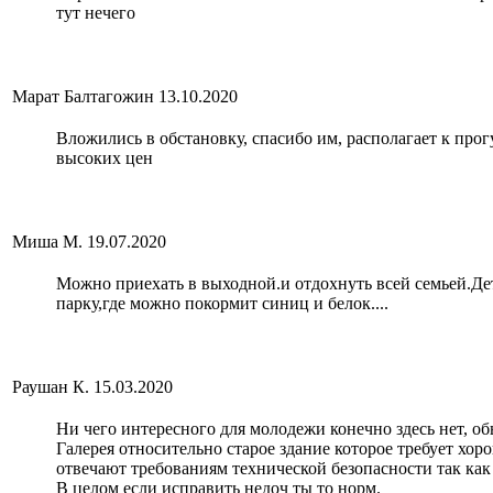
тут нечего
Марат Балтагожин
13.10.2020
Вложились в обстановку, спасибо им, располагает к прог
высоких цен
Миша М.
19.07.2020
Можно приехать в выходной.и отдохнуть всей семьей.Де
парку,где можно покормит синиц и белок....
Раушан К.
15.03.2020
Ни чего интересного для молодежи конечно здесь нет, об
Галерея относительно старое здание которое требует хор
отвечают требованиям технической безопасности так как 
В целом если исправить недоч ты то норм.