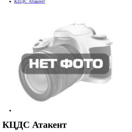
КЦДС Атакент
КЦДС Атакент