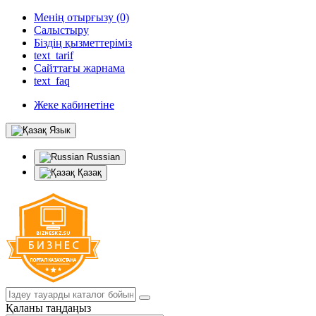
Менің отырғызу (0)
Салыстыру
Біздің қызметтеріміз
text_tarif
Сайттағы жарнама
text_faq
Жеке кабинетіне
Язык
Russian
Қазақ
Қаланы таңдаңыз