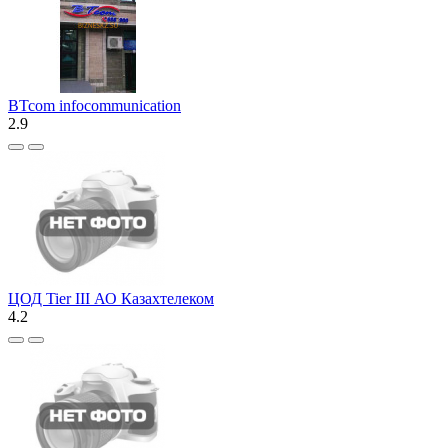
BTcom infocommunication
2.9
ЦОД Tier III АО Казахтелеком
4.2