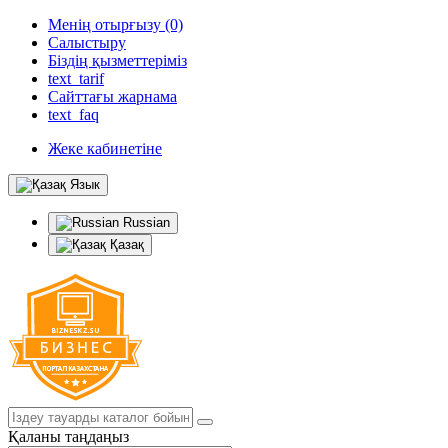
Менің отырғызу (0)
Салыстыру
Біздің қызметтеріміз
text_tarif
Сайттағы жарнама
text_faq
Жеке кабинетіне
Язык
Russian
Қазақ
Қаланы таңдаңыз