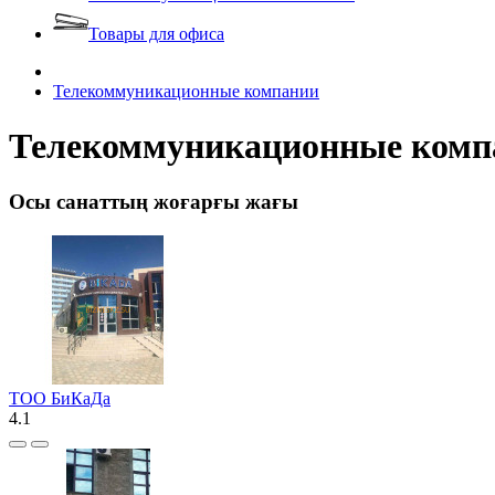
Товары для офиса
Телекоммуникационные компании
Телекоммуникационные комп
Осы санаттың жоғарғы жағы
ТОО БиКаДа
4.1