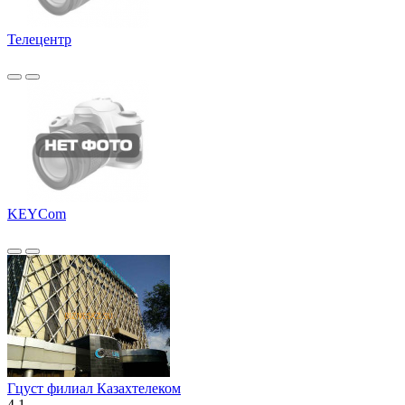
Телецентр
KEYCom
Гцуст филиал Казахтелеком
4.1