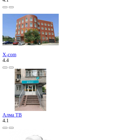
X-com
4.4
Алма ТВ
4.1