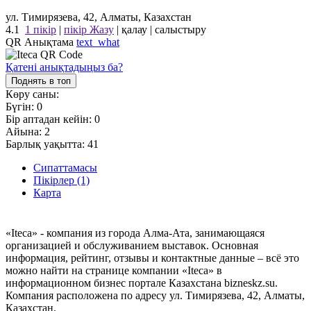
ул. Тимирязева, 42, Алматы, Казахстан
4.1
1 пікір
|
пікір Жазу
|
қалау
|
салыстыру
QR Анықтама
text_what
Қатені анықтадыңыз ба?
Поднять в топ
Көру саны:
Бүгін:
0
Бір аптадан кейін:
0
Айына:
2
Барлық уақытта:
41
Сипаттамасы
Пікірлер (1)
Карта
«Iteca» - компания из города Алма-Ата, занимающаяся
организацией и обслуживанием выставок. Основная
информация, рейтинг, отзывы и контактные данные – всё это
можно найти на странице компании «Iteca» в
информационном бизнес портале Казахстана bizneskz.su.
Компания расположена по адресу ул. Тимирязева, 42, Алматы,
Казахстан.