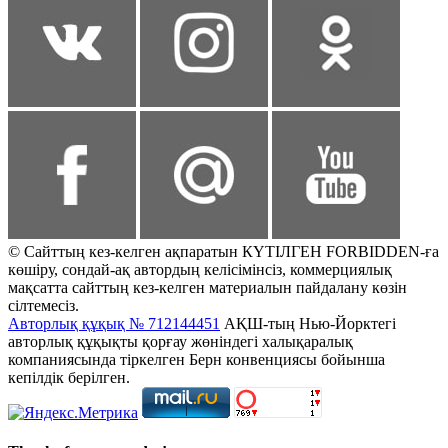
© Сайттың кез-келген ақпаратын КҮТІЛГЕН FORBIDDEN-ға
көшіру, сондай-ақ автордың келісімінсіз, коммерциялық
мақсатта сайттың кез-келген материалын пайдалану көзін
сілтемесіз.
Авторлық құқық № 712144451
АҚШ-тың Нью-Йорктегі
авторлық құқықты қорғау жөніндегі халықаралық
компаниясында тіркелген Берн конвенциясы бойынша
кепілдік берілген.