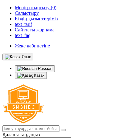
Менің отырғызу (0)
Салыстыру
Біздің қызметтеріміз
text_tarif
Сайттағы жарнама
text_faq
Жеке кабинетіне
Язык
Russian
Қазақ
Қаланы таңдаңыз