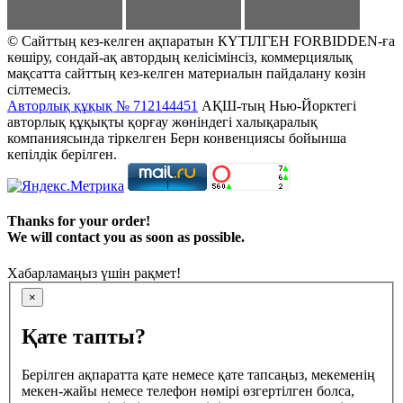
© Сайттың кез-келген ақпаратын КҮТІЛГЕН FORBIDDEN-ға
көшіру, сондай-ақ автордың келісімінсіз, коммерциялық
мақсатта сайттың кез-келген материалын пайдалану көзін
сілтемесіз.
Авторлық құқық № 712144451
АҚШ-тың Нью-Йорктегі
авторлық құқықты қорғау жөніндегі халықаралық
компаниясында тіркелген Берн конвенциясы бойынша
кепілдік берілген.
Thanks for your order!
We will contact you as soon as possible.
Хабарламаңыз үшін рақмет!
×
Қате тапты?
Берілген ақпаратта қате немесе қате тапсаңыз, мекеменің
мекен-жайы немесе телефон нөмірі өзгертілген болса,