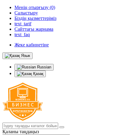
Менің отырғызу (0)
Салыстыру
Біздің қызметтеріміз
text_tarif
Сайттағы жарнама
text_faq
Жеке кабинетіне
Язык
Russian
Қазақ
Қаланы таңдаңыз