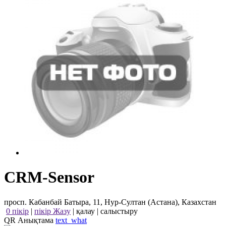
CRM-Sensor
просп. Кабанбай Батыра, 11, Нур-Султан (Астана), Казахстан
0 пікір
|
пікір Жазу
|
қалау
|
салыстыру
QR Анықтама
text_what