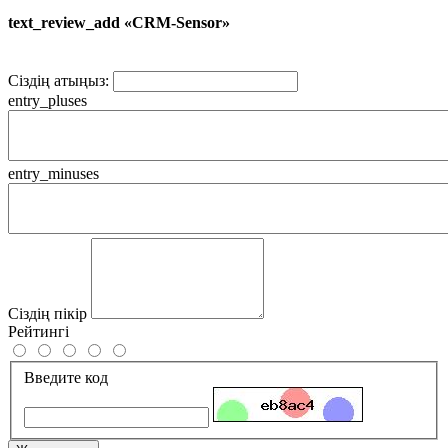
text_review_add «CRM-Sensor»
Сіздің атыңыз:
entry_pluses
entry_minuses
Сіздің пікір
Рейтингі
Введите код