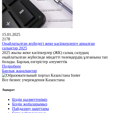
15.01.2025
2178
Оңайлатылған жүйедегі жеке кәсіпкерлерге арналған
салықтар 2025
2025 жылы жеке кәсіпкерлер (ЖК) салық салудың
оңайлатылған жүйесінде міндетті төлемдердің ұлғаюына тап
болады. Барлық өзгерістер әлеуметтік
Подробнее
Барлық жаңалықтар
Все бизнес учереждения Казахстана
Ақпарат
Біздің қызметтеріміз
Біздің жобаларымыз
Пайдалану шарттары