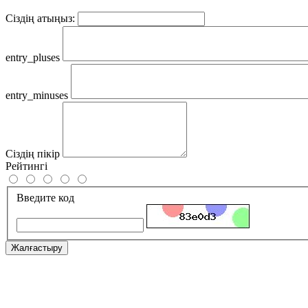
Сіздің атыңыз:
entry_pluses
entry_minuses
Сіздің пікір
Рейтингі
Введите код
Жалғастыру