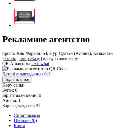
Рекламное агентство
просп. Аль-Фараби, 64, Нур-Султан (Астана), Казахстан
0 пікір
|
пікір Жазу
|
қалау
|
салыстыру
QR Анықтама
text_what
Қатені анықтадыңыз ба?
Поднять в топ
Көру саны:
Бүгін:
0
Бір аптадан кейін:
0
Айына:
1
Барлық уақытта:
27
Сипаттамасы
Пікірлер (0)
Карта