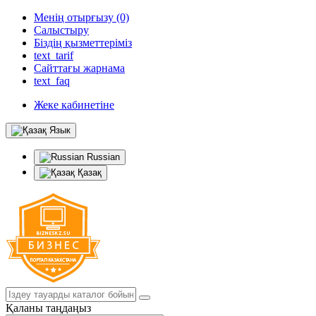
Менің отырғызу (0)
Салыстыру
Біздің қызметтеріміз
text_tarif
Сайттағы жарнама
text_faq
Жеке кабинетіне
Язык
Russian
Қазақ
Қаланы таңдаңыз