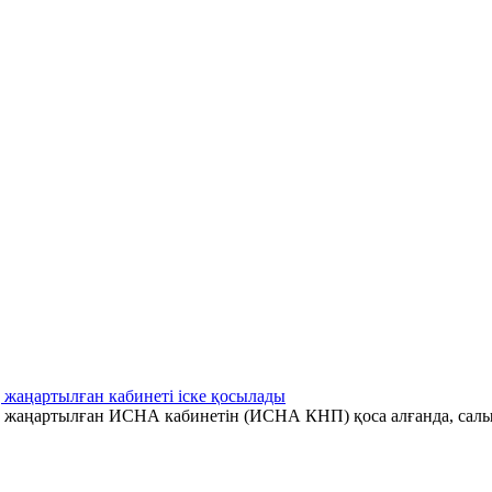
 жаңартылған кабинеті іске қосылады
ің жаңартылған ИСНА кабинетін (ИСНА КНП) қоса алғанда, салы