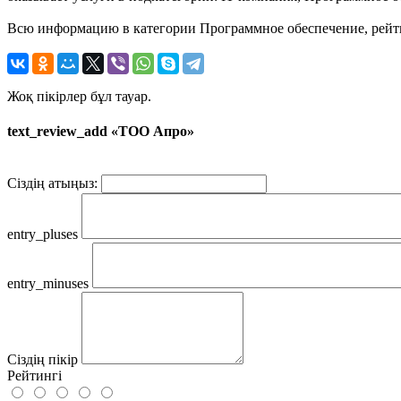
Всю информацию в категории Программное обеспечение, рейти
Жоқ пікірлер бұл тауар.
text_review_add «ТОО Апро»
Сіздің атыңыз:
entry_pluses
entry_minuses
Сіздің пікір
Рейтингі