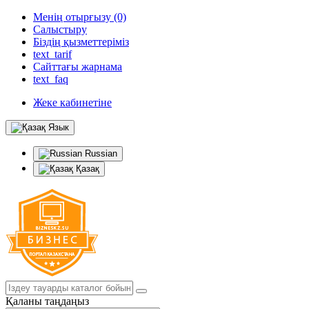
Менің отырғызу (0)
Салыстыру
Біздің қызметтеріміз
text_tarif
Сайттағы жарнама
text_faq
Жеке кабинетіне
Язык
Russian
Қазақ
Қаланы таңдаңыз