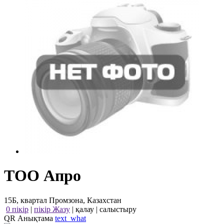
ТОО Апро
15Б, квартал Промзона, Казахстан
0 пікір
|
пікір Жазу
|
қалау
|
салыстыру
QR Анықтама
text_what