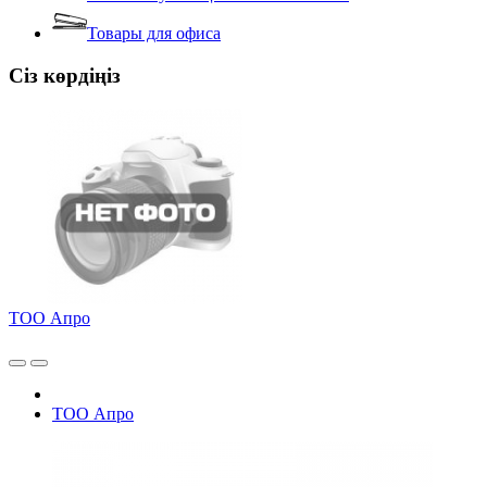
Товары для офиса
Сіз көрдіңіз
ТОО Апро
ТОО Апро