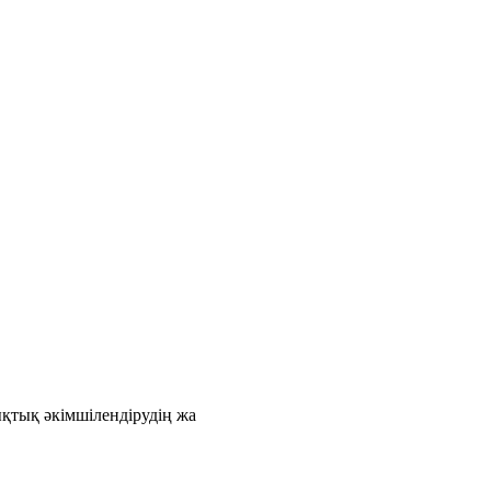
қтық әкімшілендірудің жа