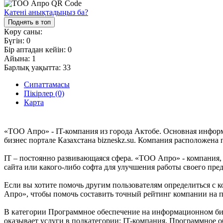
Қатені анықтадыңыз ба?
Поднять в топ
Көру саны:
Бүгін:
0
Бір аптадан кейін:
0
Айына:
1
Барлық уақытта:
33
Сипаттамасы
Пікірлер (0)
Карта
«ТОО Апро» - IT-компания из города Актобе. Основная инфор
бизнес портале Казахстана bizneskz.su. Компания расположена 
IT – постоянно развивающаяся сфера. «ТОО Апро» - компания, к
сайта или какого-либо софта для улучшения работы своего пр
Если вы хотите помочь другим пользователям определиться с к
Апро», чтобы помочь составить точный рейтинг компании на п
В категории Программное обеспечение на информационном бизн
оказывает услуги в подкатегории: IT-компания, Программное о