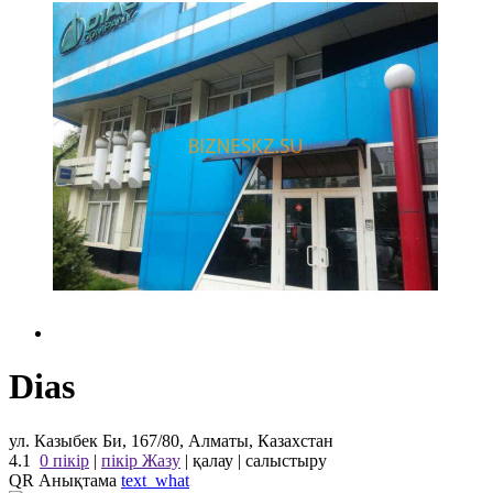
Dias
ул. Казыбек Би, 167/80, Алматы, Казахстан
4.1
0 пікір
|
пікір Жазу
|
қалау
|
салыстыру
QR Анықтама
text_what