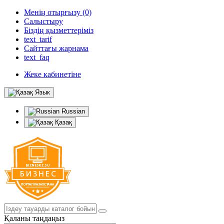
Менің отырғызу (0)
Салыстыру
Біздің қызметтеріміз
text_tarif
Сайттағы жарнама
text_faq
Жеке кабинетіне
Язык
Russian
Қазақ
Қаланы таңдаңыз