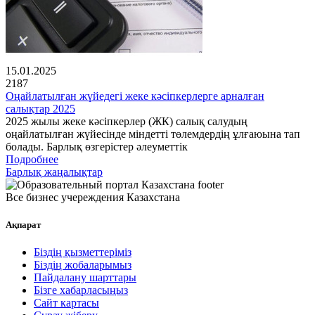
15.01.2025
2187
Оңайлатылған жүйедегі жеке кәсіпкерлерге арналған
салықтар 2025
2025 жылы жеке кәсіпкерлер (ЖК) салық салудың
оңайлатылған жүйесінде міндетті төлемдердің ұлғаюына тап
болады. Барлық өзгерістер әлеуметтік
Подробнее
Барлық жаңалықтар
Все бизнес учереждения Казахстана
Ақпарат
Біздің қызметтеріміз
Біздің жобаларымыз
Пайдалану шарттары
Бізге хабарласыңыз
Сайт картасы