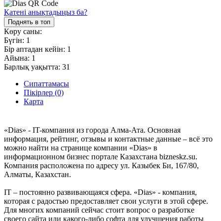
Қатені анықтадыңыз ба?
Поднять в топ
Көру саны:
Бүгін:
1
Бір аптадан кейін:
1
Айына:
1
Барлық уақытта:
31
Сипаттамасы
Пікірлер (0)
Карта
«Dias» - IT-компания из города Алма-Ата. Основная
информация, рейтинг, отзывы и контактные данные – всё это
можно найти на странице компании «Dias» в
информационном бизнес портале Казахстана bizneskz.su.
Компания расположена по адресу ул. Казыбек Би, 167/80,
Алматы, Казахстан.
IT – постоянно развивающаяся сфера. «Dias» - компания,
которая с радостью предоставляет свои услуги в этой сфере.
Для многих компаний сейчас стоит вопрос о разработке
своего сайта или какого-либо софта для улучшения работы