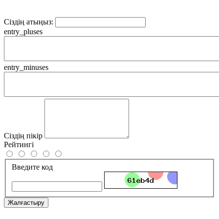
Сіздің атыңыз:
entry_pluses
entry_minuses
Сіздің пікір
Рейтингі
Введите код
Жалғастыру