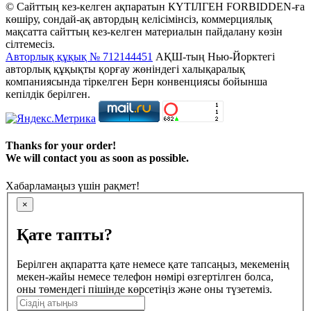
© Сайттың кез-келген ақпаратын КҮТІЛГЕН FORBIDDEN-ға
көшіру, сондай-ақ автордың келісімінсіз, коммерциялық
мақсатта сайттың кез-келген материалын пайдалану көзін
сілтемесіз.
Авторлық құқық № 712144451
АҚШ-тың Нью-Йорктегі
авторлық құқықты қорғау жөніндегі халықаралық
компаниясында тіркелген Берн конвенциясы бойынша
кепілдік берілген.
Thanks for your order!
We will contact you as soon as possible.
Хабарламаңыз үшін рақмет!
×
Қате тапты?
Берілген ақпаратта қате немесе қате тапсаңыз, мекеменің
мекен-жайы немесе телефон нөмірі өзгертілген болса,
оны төмендегі пішінде көрсетіңіз және оны түзетеміз.