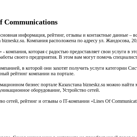
f Communications
 Основная информация, рейтинг, отзывы и контактные данные – в
bizneskz.su. Компания расположена по адресу ул. Жандосова, 20
» - компания, которая с радостью предоставляет свои услуги в э
 работы своего предприятия. В этом вам могут помочь специалис
омпанией, в которой они захотят получить услуги категории Сист
очный рейтинг компании на портале.
мационном бизнес портале Казахстана bizneskz.su можно найти м
уникационное оборудование, Устройство сетей.
о сетей, рейтинг и отзывы о IT-компании «Lines Of Communica