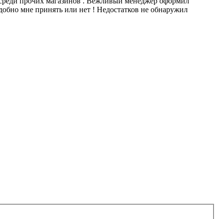
и среди прочих магазинов . Вежливый менеджер оформил
удобно мне принять или нет ! Недостатков не обнаружил