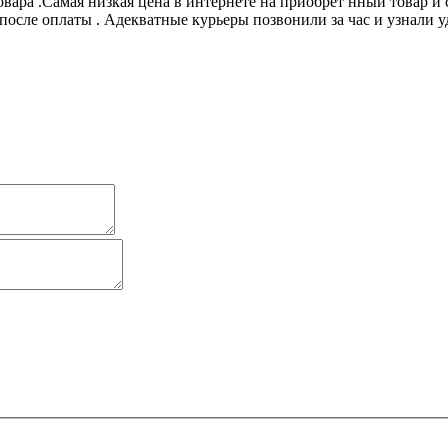
овара .Самая низкая цена в интернете на приобрет нный товар 
 после оплаты . Адекватные курьеры позвонили за час и узнали 