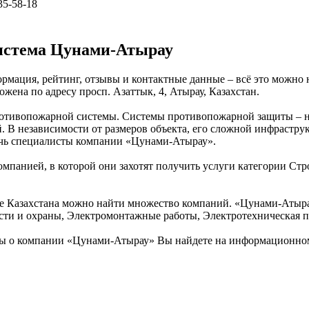
 35-58-18
истема Цунами-Атырау
рмация, рейтинг, отзывы и контактные данные – всё это можно
ена по адресу просп. Азаттык, 4, Атырау, Казахстан.
ротивопожарной системы. Системы противопожарной защиты – не
й. В независимости от размеров объекта, его сложной инфраст
очь специалисты компании «Цунами-Атырау».
омпанией, в которой они захотят получить услуги категории Стр
 Казахстана можно найти множество компаний. «Цунами-Атырау»
ти и охраны, Электромонтажные работы, Электротехническая п
ы о компании «Цунами-Атырау» Вы найдете на информационном 