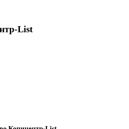
нтр-List
во Копицентр-List