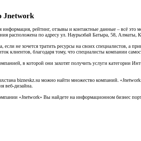
 Jnetwork
ая информация, рейтинг, отзывы и контактные данные – всё это 
ния расположена по адресу ул. Наурызбай Батыра, 58, Алматы, К
а, если не хочется тратить ресурсы на своих специалистов, а пр
иток клиентов, благодаря тому, что специалисты компании само
мпанией, в которой они захотят получить услуги категории Инте
стана bizneskz.su можно найти множество компаний. «Jnetwork» 
ия веб-дизайна.
мпании «Jnetwork» Вы найдете на информационном бизнес портал