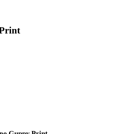
Print
во Guppy Print