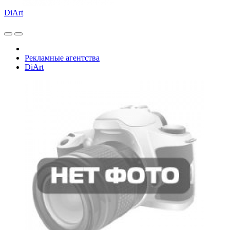
DiArt
Рекламные агентства
DiArt