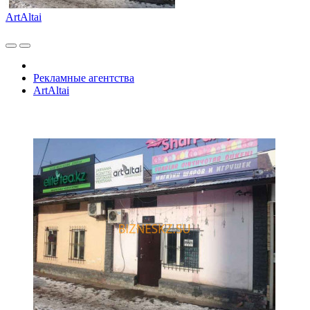
ArtAltai
Рекламные агентства
ArtAltai