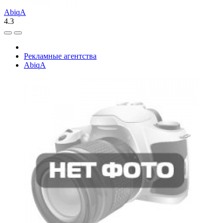
AbiqA
4.3
Рекламные агентства
AbiqA