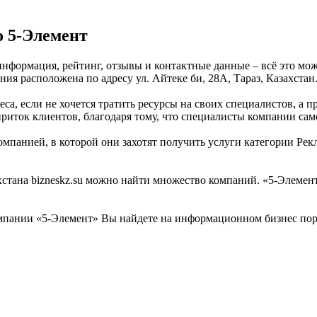
о 5-Элемент
 информация, рейтинг, отзывы и контактные данные – всё это м
ия расположена по адресу ул. Айтеке би, 28А, Тараз, Казахстан
са, если не хочется тратить ресурсы на своих специалистов, а п
риток клиентов, благодаря тому, что специалисты компании сам
омпанией, в которой они захотят получить услуги категории Рек
тана bizneskz.su можно найти множество компаний. «5-Элемент»
пании «5-Элемент» Вы найдете на информационном бизнес порта