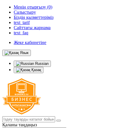
Менің отырғызу (0)
Салыстыру
Біздің қызметтеріміз
text_tarif
Сайттағы жарнама
text_faq
Жеке кабинетіне
Язык
Russian
Қазақ
Қаланы таңдаңыз