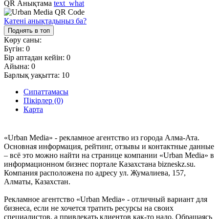
QR Анықтама
text_what
Қатені анықтадыңыз ба?
Поднять в топ
Көру саны:
Бүгін:
0
Бір аптадан кейін:
0
Айына:
0
Барлық уақытта:
10
Сипаттамасы
Пікірлер (0)
Карта
«Urban Media» - рекламное агентство из города Алма-Ата.
Основная информация, рейтинг, отзывы и контактные данные
– всё это можно найти на странице компании «Urban Media» в
информационном бизнес портале Казахстана bizneskz.su.
Компания расположена по адресу ул. Жумалиева, 157,
Алматы, Казахстан.
Рекламное агентство «Urban Media» - отличный вариант для
бизнеса, если не хочется тратить ресурсы на своих
специалистов, а привлекать клиентов как-то надо. Обращаясь