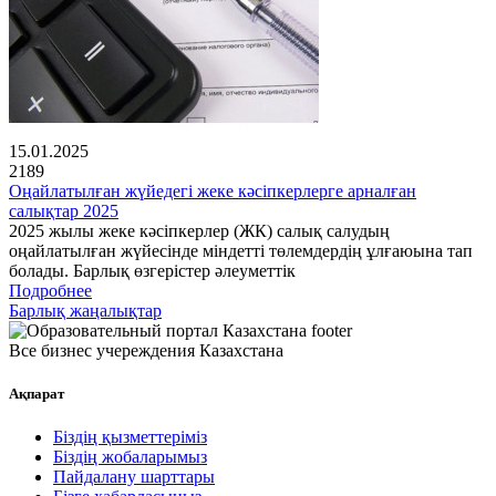
15.01.2025
2189
Оңайлатылған жүйедегі жеке кәсіпкерлерге арналған
салықтар 2025
2025 жылы жеке кәсіпкерлер (ЖК) салық салудың
оңайлатылған жүйесінде міндетті төлемдердің ұлғаюына тап
болады. Барлық өзгерістер әлеуметтік
Подробнее
Барлық жаңалықтар
Все бизнес учереждения Казахстана
Ақпарат
Біздің қызметтеріміз
Біздің жобаларымыз
Пайдалану шарттары