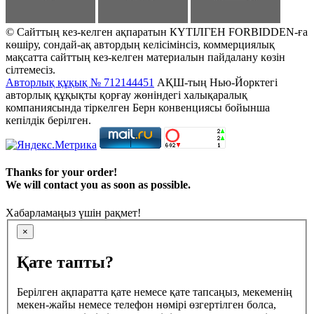
© Сайттың кез-келген ақпаратын КҮТІЛГЕН FORBIDDEN-ға
көшіру, сондай-ақ автордың келісімінсіз, коммерциялық
мақсатта сайттың кез-келген материалын пайдалану көзін
сілтемесіз.
Авторлық құқық № 712144451
АҚШ-тың Нью-Йорктегі
авторлық құқықты қорғау жөніндегі халықаралық
компаниясында тіркелген Берн конвенциясы бойынша
кепілдік берілген.
Thanks for your order!
We will contact you as soon as possible.
Хабарламаңыз үшін рақмет!
×
Қате тапты?
Берілген ақпаратта қате немесе қате тапсаңыз, мекеменің
мекен-жайы немесе телефон нөмірі өзгертілген болса,