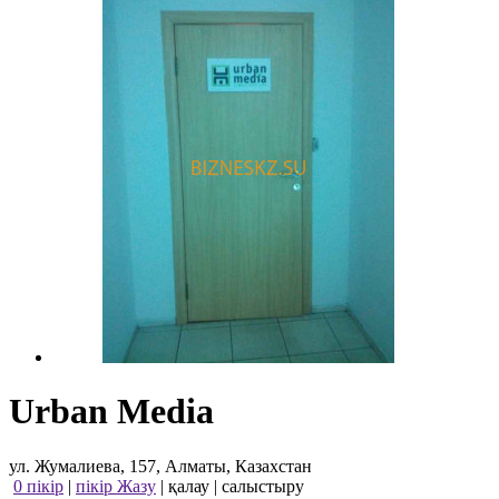
Urban Media
ул. Жумалиева, 157, Алматы, Казахстан
0 пікір
|
пікір Жазу
|
қалау
|
салыстыру