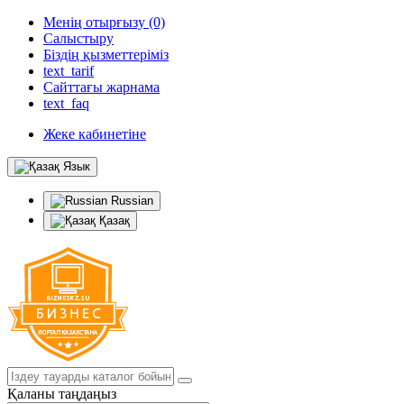
Менің отырғызу (0)
Салыстыру
Біздің қызметтеріміз
text_tarif
Сайттағы жарнама
text_faq
Жеке кабинетіне
Язык
Russian
Қазақ
Қаланы таңдаңыз