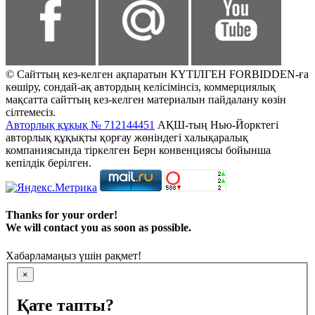
© Сайттың кез-келген ақпаратын КҮТІЛГЕН FORBIDDEN-ға
көшіру, сондай-ақ автордың келісімінсіз, коммерциялық
мақсатта сайттың кез-келген материалын пайдалану көзін
сілтемесіз.
Авторлық құқық № 712144451
АҚШ-тың Нью-Йорктегі
авторлық құқықты қорғау жөніндегі халықаралық
компаниясында тіркелген Берн конвенциясы бойынша
кепілдік берілген.
Thanks for your order!
We will contact you as soon as possible.
Хабарламаңыз үшін рақмет!
×
Қате тапты?