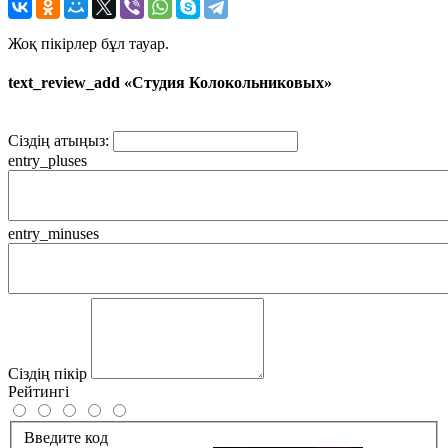
Жоқ пікірлер бұл тауар.
text_review_add «Студия Колокольниковых»
Сіздің атыңыз:
entry_pluses
entry_minuses
Сіздің пікір
Рейтингі
Введите код