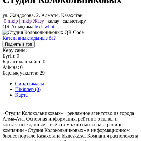
ул. Жандосова, 2, Алматы, Казахстан
0 пікір
|
пікір Жазу
|
қалау
|
салыстыру
QR Анықтама
text_what
Қатені анықтадыңыз ба?
Поднять в топ
Көру саны:
Бүгін:
0
Бір аптадан кейін:
0
Айына:
0
Барлық уақытта:
29
Сипаттамасы
Пікірлер (0)
Карта
«Студия Колокольниковых» - рекламное агентство из города
Алма-Ата. Основная информация, рейтинг, отзывы и
контактные данные – всё это можно найти на странице
компании «Студия Колокольниковых» в информационном
бизнес портале Казахстана bizneskz.su. Компания расположена