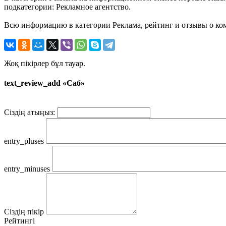
подкатегории: Рекламное агентство.
Всю информацию в категории Реклама, рейтинг и отзывы о ком
Жоқ пікірлер бұл тауар.
text_review_add «Саб»
Сіздің атыңыз:
entry_pluses
entry_minuses
Сіздің пікір
Рейтингі