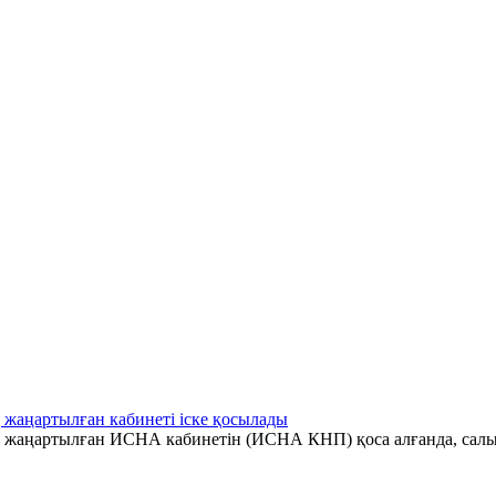
 жаңартылған кабинеті іске қосылады
ің жаңартылған ИСНА кабинетін (ИСНА КНП) қоса алғанда, салы