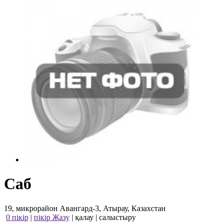
Саб
19, микрорайон Авангард-3, Атырау, Казахстан
0 пікір
|
пікір Жазу
|
қалау
|
салыстыру