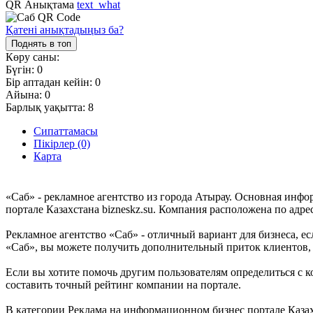
QR Анықтама
text_what
Қатені анықтадыңыз ба?
Поднять в топ
Көру саны:
Бүгін:
0
Бір аптадан кейін:
0
Айына:
0
Барлық уақытта:
8
Сипаттамасы
Пікірлер (0)
Карта
«Саб» - рекламное агентство из города Атырау. Основная инф
портале Казахстана bizneskz.su. Компания расположена по адре
Рекламное агентство «Саб» - отличный вариант для бизнеса, ес
«Саб», вы можете получить дополнительный приток клиентов, 
Если вы хотите помочь другим пользователям определиться с к
составить точный рейтинг компании на портале.
В категории Реклама на информационном бизнес портале Казахс