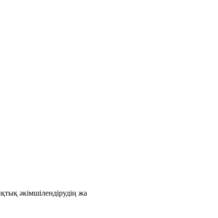
қтық әкімшілендірудің жа