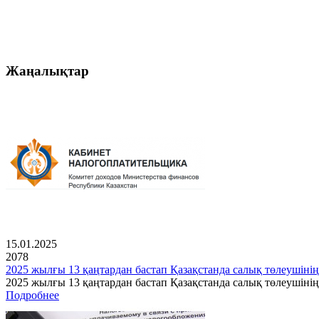
Жаңалықтар
15.01.2025
2078
2025 жылғы 13 қаңтардан бастап Қазақстанда салық төлеушінің
2025 жылғы 13 қаңтардан бастап Қазақстанда салық төлеушін
Подробнее