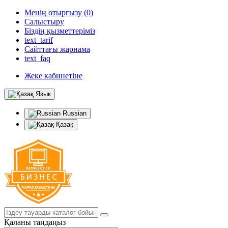
Менің отырғызу (0)
Салыстыру
Біздің қызметтеріміз
text_tarif
Сайттағы жарнама
text_faq
Жеке кабинетіне
Язык
Russian
Қазақ
Қаланы таңдаңыз