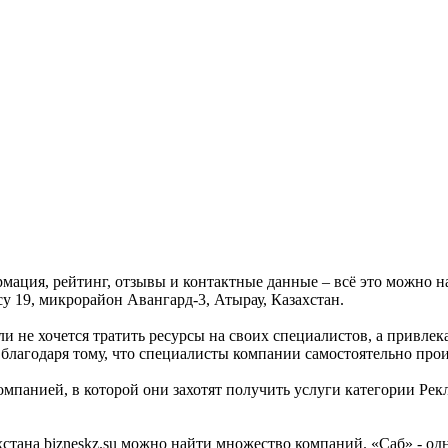
ормация, рейтинг, отзывы и контактные данные – всё это можно
су 19, микрорайон Авангард-3, Атырау, Казахстан.
ли не хочется тратить ресурсы на своих специалистов, а привлек
благодаря тому, что специалисты компании самостоятельно про
омпанией, в которой они захотят получить услуги категории Рек
тана bizneskz.su можно найти множество компаний. «Саб» - одна