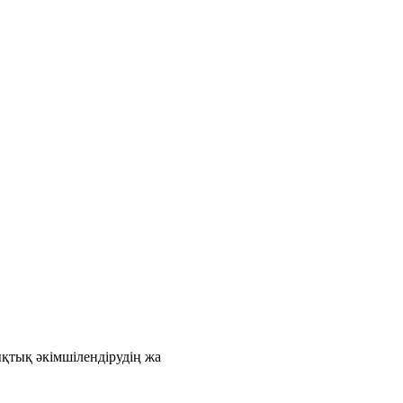
қтық әкімшілендірудің жа