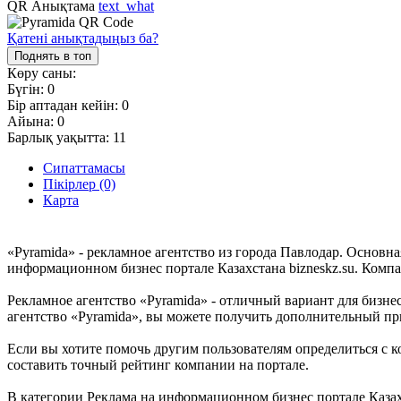
QR Анықтама
text_what
Қатені анықтадыңыз ба?
Поднять в топ
Көру саны:
Бүгін:
0
Бір аптадан кейін:
0
Айына:
0
Барлық уақытта:
11
Сипаттамасы
Пікірлер (0)
Карта
«Pyramida» - рекламное агентство из города Павлодар. Основн
информационном бизнес портале Казахстана bizneskz.su. Компан
Рекламное агентство «Pyramida» - отличный вариант для бизнес
агентство «Pyramida», вы можете получить дополнительный пр
Если вы хотите помочь другим пользователям определиться с ко
составить точный рейтинг компании на портале.
В категории Реклама на информационном бизнес портале Казахс