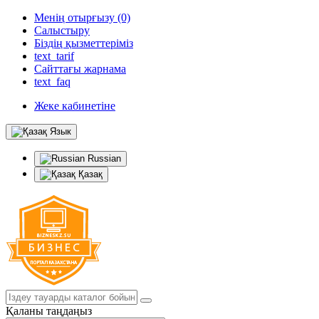
Менің отырғызу (0)
Салыстыру
Біздің қызметтеріміз
text_tarif
Сайттағы жарнама
text_faq
Жеке кабинетіне
Язык
Russian
Қазақ
Қаланы таңдаңыз