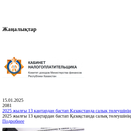
Жаңалықтар
15.01.2025
2081
2025 жылғы 13 қаңтардан бастап Қазақстанда салық төлеушінің
2025 жылғы 13 қаңтардан бастап Қазақстанда салық төлеушін
Подробнее