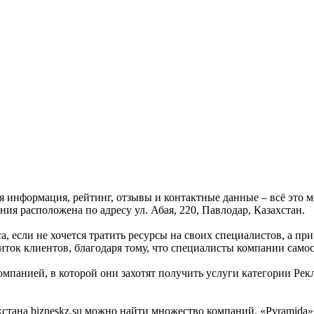
ая информация, рейтинг, отзывы и контактные данные – всё это 
ия расположена по адресу ул. Абая, 220, Павлодар, Казахстан.
а, если не хочется тратить ресурсы на своих специалистов, а пр
иток клиентов, благодаря тому, что специалисты компании само
мпанией, в которой они захотят получить услуги категории Рекл
тана bizneskz.su можно найти множество компаний. «Pyramida» -