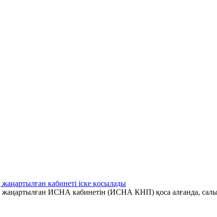
 жаңартылған кабинеті іске қосылады
ің жаңартылған ИСНА кабинетін (ИСНА КНП) қоса алғанда, салы