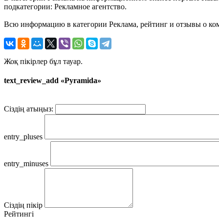
подкатегории: Рекламное агентство.
Всю информацию в категории Реклама, рейтинг и отзывы о ком
Жоқ пікірлер бұл тауар.
text_review_add «Pyramida»
Сіздің атыңыз:
entry_pluses
entry_minuses
Сіздің пікір
Рейтингі