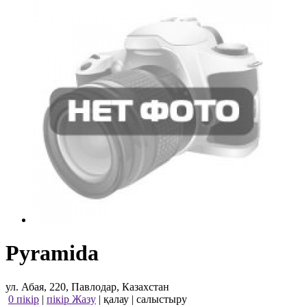
Pyramida
ул. Абая, 220, Павлодар, Казахстан
0 пікір
|
пікір Жазу
|
қалау
|
салыстыру