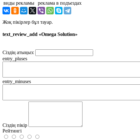
виды рекламы
реклама в подъездах
Жоқ пікірлер бұл тауар.
text_review_add «Omega Solution»
Сіздің атыңыз:
entry_pluses
entry_minuses
Сіздің пікір
Рейтингі