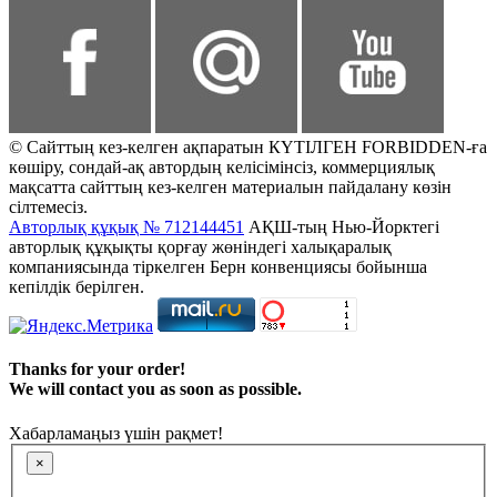
© Сайттың кез-келген ақпаратын КҮТІЛГЕН FORBIDDEN-ға
көшіру, сондай-ақ автордың келісімінсіз, коммерциялық
мақсатта сайттың кез-келген материалын пайдалану көзін
сілтемесіз.
Авторлық құқық № 712144451
АҚШ-тың Нью-Йорктегі
авторлық құқықты қорғау жөніндегі халықаралық
компаниясында тіркелген Берн конвенциясы бойынша
кепілдік берілген.
Thanks for your order!
We will contact you as soon as possible.
Хабарламаңыз үшін рақмет!
×