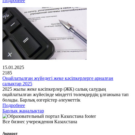
Подробнее
15.01.2025
2185
Оңайлатылған жүйедегі жеке кәсіпкерлерге арналған
салықтар 2025
2025 жылы жеке кәсіпкерлер (ЖК) салық салудың
оңайлатылған жүйесінде міндетті төлемдердің ұлғаюына тап
болады. Барлық өзгерістер әлеуметтік
Подробнее
Барлық жаңалықтар
Все бизнес учереждения Казахстана
Ақпарат