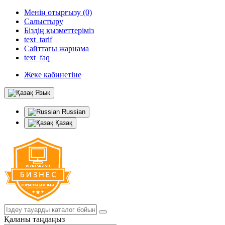
Менің отырғызу (0)
Салыстыру
Біздің қызметтеріміз
text_tarif
Сайттағы жарнама
text_faq
Жеке кабинетіне
Язык
Russian
Қазақ
Қаланы таңдаңыз