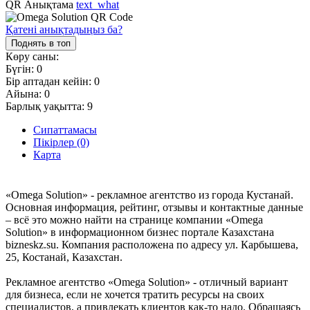
QR Анықтама
text_what
Қатені анықтадыңыз ба?
Поднять в топ
Көру саны:
Бүгін:
0
Бір аптадан кейін:
0
Айына:
0
Барлық уақытта:
9
Сипаттамасы
Пікірлер (0)
Карта
«Omega Solution» - рекламное агентство из города Кустанай.
Основная информация, рейтинг, отзывы и контактные данные
– всё это можно найти на странице компании «Omega
Solution» в информационном бизнес портале Казахстана
bizneskz.su. Компания расположена по адресу ул. Карбышева,
25, Костанай, Казахстан.
Рекламное агентство «Omega Solution» - отличный вариант
для бизнеса, если не хочется тратить ресурсы на своих
специалистов, а привлекать клиентов как-то надо. Обращаясь