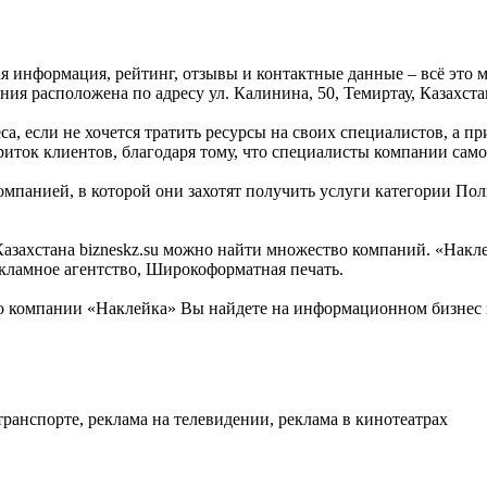
ая информация, рейтинг, отзывы и контактные данные – всё это
ия расположена по адресу ул. Калинина, 50, Темиртау, Казахста
а, если не хочется тратить ресурсы на своих специалистов, а п
иток клиентов, благодаря тому, что специалисты компании само
омпанией, в которой они захотят получить услуги категории Пол
ахстана bizneskz.su можно найти множество компаний. «Наклейк
кламное агентство, Широкоформатная печать.
 компании «Наклейка» Вы найдете на информационном бизнес по
 транспорте, реклама на телевидении, реклама в кинотеатрах