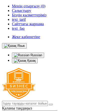
Менің отырғызу (0)
Салыстыру
Біздің қызметтеріміз
text_tarif
Сайттағы жарнама
text_faq
Жеке кабинетіне
Язык
Russian
Қазақ
Қаланы таңдаңыз