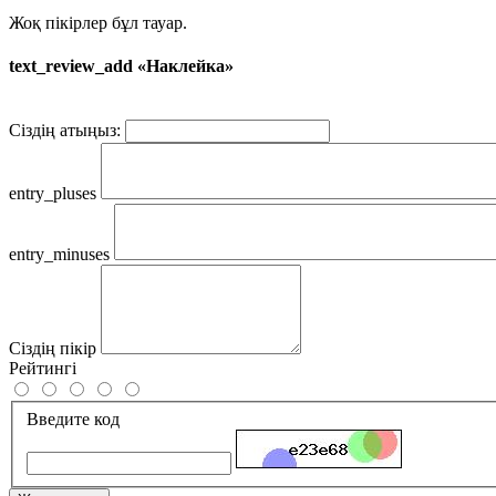
Жоқ пікірлер бұл тауар.
text_review_add «Наклейка»
Сіздің атыңыз:
entry_pluses
entry_minuses
Сіздің пікір
Рейтингі
Введите код