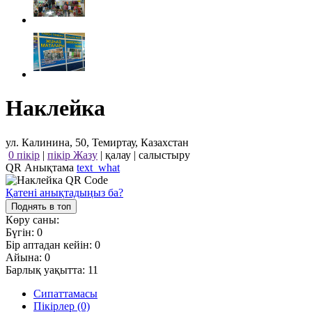
Наклейка
ул. Калинина, 50, Темиртау, Казахстан
0 пікір
|
пікір Жазу
|
қалау
|
салыстыру
QR Анықтама
text_what
Қатені анықтадыңыз ба?
Поднять в топ
Көру саны:
Бүгін:
0
Бір аптадан кейін:
0
Айына:
0
Барлық уақытта:
11
Сипаттамасы
Пікірлер (0)