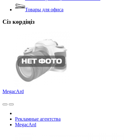
Товары для офиса
Сіз көрдіңіз
MegacArd
Рекламные агентства
MegacArd