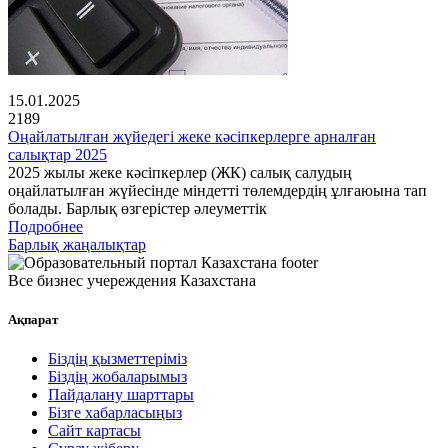
15.01.2025
2189
Оңайлатылған жүйедегі жеке кәсіпкерлерге арналған
салықтар 2025
2025 жылы жеке кәсіпкерлер (ЖК) салық салудың
оңайлатылған жүйесінде міндетті төлемдердің ұлғаюына тап
болады. Барлық өзгерістер әлеуметтік
Подробнее
Барлық жаңалықтар
Все бизнес учереждения Казахстана
Ақпарат
Біздің қызметтеріміз
Біздің жобаларымыз
Пайдалану шарттары
Бізге хабарласыңыз
Сайт картасы