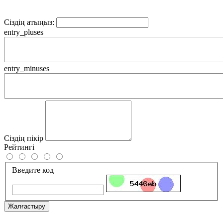
Сіздің атыңыз:
entry_pluses
entry_minuses
Сіздің пікір
Рейтингі
Введите код
Жалғастыру