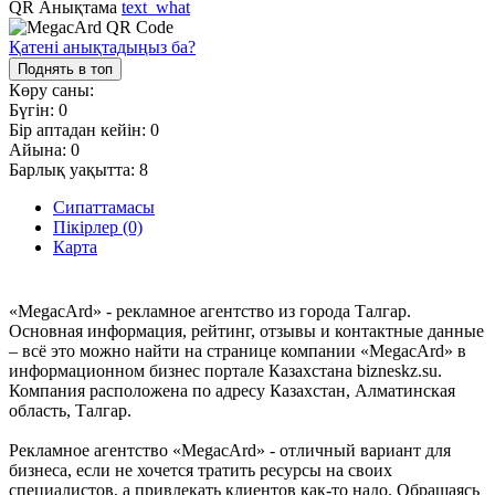
QR Анықтама
text_what
Қатені анықтадыңыз ба?
Поднять в топ
Көру саны:
Бүгін:
0
Бір аптадан кейін:
0
Айына:
0
Барлық уақытта:
8
Сипаттамасы
Пікірлер (0)
Карта
«MegacArd» - рекламное агентство из города Талгар.
Основная информация, рейтинг, отзывы и контактные данные
– всё это можно найти на странице компании «MegacArd» в
информационном бизнес портале Казахстана bizneskz.su.
Компания расположена по адресу Казахстан, Алматинская
область, Талгар.
Рекламное агентство «MegacArd» - отличный вариант для
бизнеса, если не хочется тратить ресурсы на своих
специалистов, а привлекать клиентов как-то надо. Обращаясь