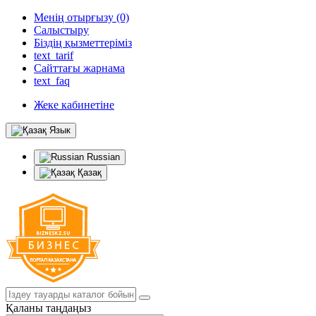
Менің отырғызу (0)
Салыстыру
Біздің қызметтеріміз
text_tarif
Сайттағы жарнама
text_faq
Жеке кабинетіне
Язык
Russian
Қазақ
Қаланы таңдаңыз