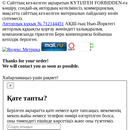
© Сайттың кез-келген ақпаратын КҮТІЛГЕН FORBIDDEN-ға
көшіру, сондай-ақ автордың келісімінсіз, коммерциялық
мақсатта сайттың кез-келген материалын пайдалану көзін
сілтемесіз.
Авторлық құқық № 712144451
АҚШ-тың Нью-Йорктегі
авторлық құқықты қорғау жөніндегі халықаралық
компаниясында тіркелген Берн конвенциясы бойынша
кепілдік берілген.
Thanks for your order!
We will contact you as soon as possible.
Хабарламаңыз үшін рақмет!
×
Қате тапты?
Берілген ақпаратта қате немесе қате тапсаңыз, мекеменің
мекен-жайы немесе телефон нөмірі өзгертілген болса,
оны төмендегі пішінде көрсетіңіз және оны түзетеміз.