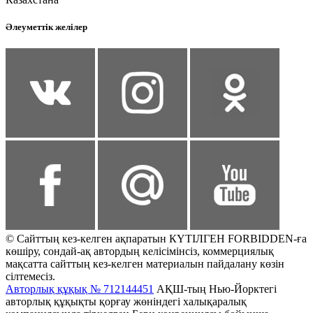
Әлеуметтік желілер
© Сайттың кез-келген ақпаратын КҮТІЛГЕН FORBIDDEN-ға
көшіру, сондай-ақ автордың келісімінсіз, коммерциялық
мақсатта сайттың кез-келген материалын пайдалану көзін
сілтемесіз.
Авторлық құқық № 712144451
АҚШ-тың Нью-Йорктегі
авторлық құқықты қорғау жөніндегі халықаралық