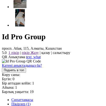
Id Pro Group
просп. Абая, 115, Алматы, Казахстан
5.0
1 пікір
|
пікір Жазу
|
қалау
|
салыстыру
QR Анықтама
text_what
Қатені анықтадыңыз ба?
Поднять в топ
Көру саны:
Бүгін:
0
Бір аптадан кейін:
1
Айына:
1
Барлық уақытта:
19
Сипаттамасы
Пікірлер (1)