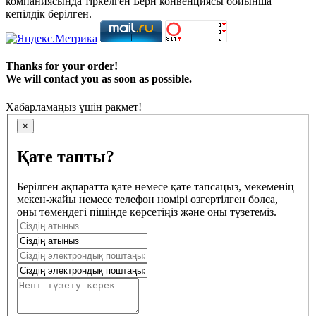
компаниясында тіркелген Берн конвенциясы бойынша
кепілдік берілген.
Thanks for your order!
We will contact you as soon as possible.
Хабарламаңыз үшін рақмет!
×
Қате тапты?
Берілген ақпаратта қате немесе қате тапсаңыз, мекеменің
мекен-жайы немесе телефон нөмірі өзгертілген болса,
оны төмендегі пішінде көрсетіңіз және оны түзетеміз.