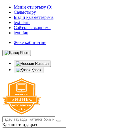
Менің отырғызу (0)
Салыстыру
Біздің қызметтеріміз
text_tarif
Сайттағы жарнама
text_faq
Жеке кабинетіне
Язык
Russian
Қазақ
Қаланы таңдаңыз