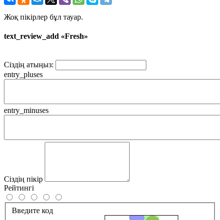
Жоқ пікірлер бұл тауар.
text_review_add «Fresh»
Сіздің атыңыз:
entry_pluses
entry_minuses
Сіздің пікір
Рейтингі
Введите код