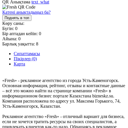
QR Анықтама
text_what
Қатені анықтадыңыз ба?
Поднять в топ
Көру саны:
Бүгін:
0
Бір аптадан кейін:
0
Айына:
0
Барлық уақытта:
8
Сипаттамасы
Пікірлер (0)
Карта
«Fresh» - рекламное агентство из города Усть-Каменогорск.
Основная информация, рейтинг, отзывы и контактные данные
– всё это можно найти на странице компании «Fresh» в
информационном бизнес портале Казахстана bizneskz.su.
Компания расположена по адресу ул. Максима Горького, 74,
Усть-Каменогорск, Казахстан.
Рекламное агентство «Fresh» - отличный вариант для бизнеса,
если не хочется тратить ресурсы на своих специалистов, а
привлекать клиентов как-то надо. Обращаясь в рекламное