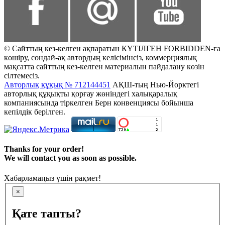
© Сайттың кез-келген ақпаратын КҮТІЛГЕН FORBIDDEN-ға
көшіру, сондай-ақ автордың келісімінсіз, коммерциялық
мақсатта сайттың кез-келген материалын пайдалану көзін
сілтемесіз.
Авторлық құқық № 712144451
АҚШ-тың Нью-Йорктегі
авторлық құқықты қорғау жөніндегі халықаралық
компаниясында тіркелген Берн конвенциясы бойынша
кепілдік берілген.
Thanks for your order!
We will contact you as soon as possible.
Хабарламаңыз үшін рақмет!
×
Қате тапты?