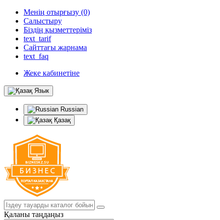
Менің отырғызу (0)
Салыстыру
Біздің қызметтеріміз
text_tarif
Сайттағы жарнама
text_faq
Жеке кабинетіне
Язык
Russian
Қазақ
Қаланы таңдаңыз