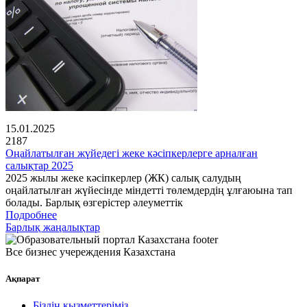
15.01.2025
2187
Оңайлатылған жүйедегі жеке кәсіпкерлерге арналған
салықтар 2025
2025 жылы жеке кәсіпкерлер (ЖК) салық салудың
оңайлатылған жүйесінде міндетті төлемдердің ұлғаюына тап
болады. Барлық өзгерістер әлеуметтік
Подробнее
Барлық жаңалықтар
Все бизнес учереждения Казахстана
Ақпарат
Біздің қызметтеріміз