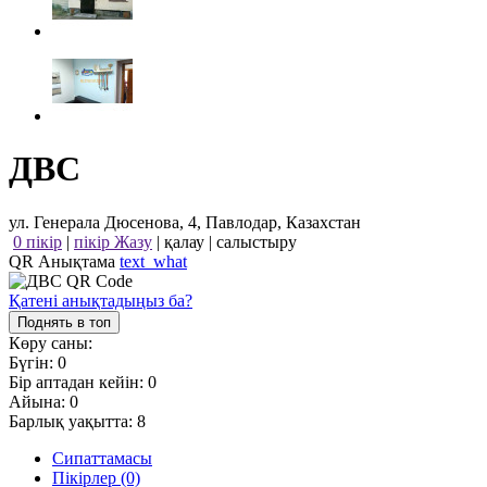
ДВС
ул. Генерала Дюсенова, 4, Павлодар, Казахстан
0 пікір
|
пікір Жазу
|
қалау
|
салыстыру
QR Анықтама
text_what
Қатені анықтадыңыз ба?
Поднять в топ
Көру саны:
Бүгін:
0
Бір аптадан кейін:
0
Айына:
0
Барлық уақытта:
8
Сипаттамасы
Пікірлер (0)