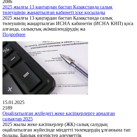
2086
2025 жылғы 13 қаңтардан бастап Қазақстанда салық
төлеушінің жаңартылған кабинеті іске қосылады
2025 жылғы 13 қаңтардан бастап Қазақстанда салық
төлеушінің жаңартылған ИСНА кабинетін (ИСНА КНП) қоса
алғанда, салықтық әкімшілендірудің жа
Подробнее
15.01.2025
2189
Оңайлатылған жүйедегі жеке кәсіпкерлерге арналған
салықтар 2025
2025 жылы жеке кәсіпкерлер (ЖК) салық салудың
оңайлатылған жүйесінде міндетті төлемдердің ұлғаюына тап
болады. Барлық өзгерістер әлеуметтік