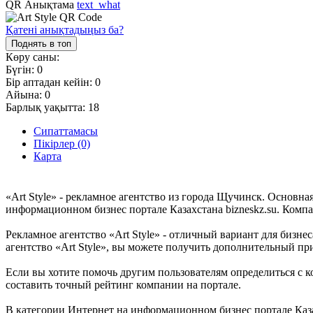
QR Анықтама
text_what
Қатені анықтадыңыз ба?
Поднять в топ
Көру саны:
Бүгін:
0
Бір аптадан кейін:
0
Айына:
0
Барлық уақытта:
18
Сипаттамасы
Пікірлер (0)
Карта
«Art Style» - рекламное агентство из города Щучинск. Основна
информационном бизнес портале Казахстана bizneskz.su. Компа
Рекламное агентство «Art Style» - отличный вариант для бизнес
агентство «Art Style», вы можете получить дополнительный пр
Если вы хотите помочь другим пользователям определиться с ко
составить точный рейтинг компании на портале.
В категории Интернет на информационном бизнес портале Казах