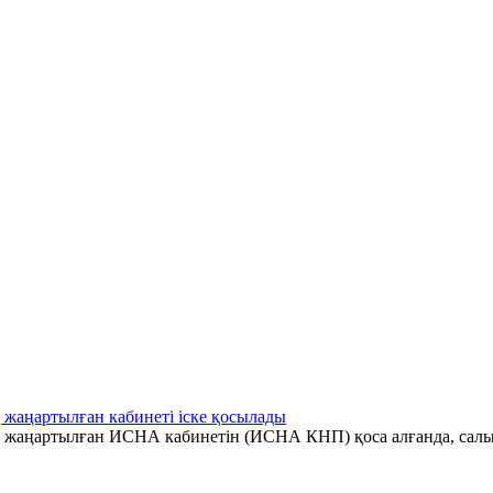
 жаңартылған кабинеті іске қосылады
ің жаңартылған ИСНА кабинетін (ИСНА КНП) қоса алғанда, салы