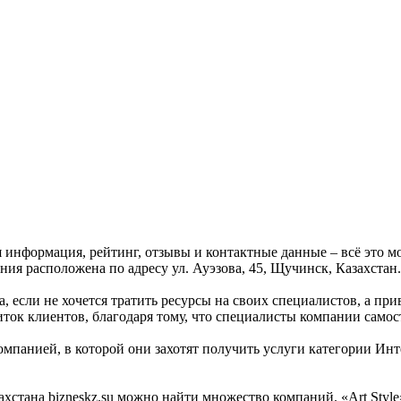
я информация, рейтинг, отзывы и контактные данные – всё это м
ния расположена по адресу ул. Ауэзова, 45, Щучинск, Казахстан.
а, если не хочется тратить ресурсы на своих специалистов, а пр
иток клиентов, благодаря тому, что специалисты компании само
мпанией, в которой они захотят получить услуги категории Инте
стана bizneskz.su можно найти множество компаний. «Art Style» 