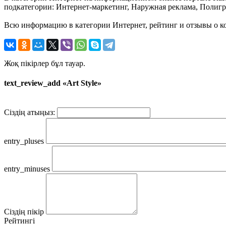
подкатегории: Интернет-маркетинг, Наружная реклама, Полигр
Всю информацию в категории Интернет, рейтинг и отзывы о ком
Жоқ пікірлер бұл тауар.
text_review_add «Art Style»
Сіздің атыңыз:
entry_pluses
entry_minuses
Сіздің пікір
Рейтингі