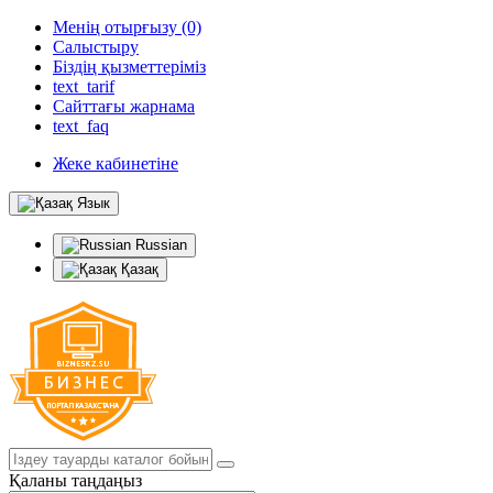
Менің отырғызу (0)
Салыстыру
Біздің қызметтеріміз
text_tarif
Сайттағы жарнама
text_faq
Жеке кабинетіне
Язык
Russian
Қазақ
Қаланы таңдаңыз