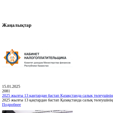
Жаңалықтар
15.01.2025
2081
2025 жылғы 13 қаңтардан бастап Қазақстанда салық төлеушінің
2025 жылғы 13 қаңтардан бастап Қазақстанда салық төлеушін
Подробнее