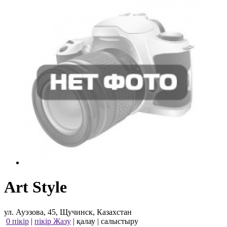
Art Style
ул. Ауэзова, 45, Щучинск, Казахстан
0 пікір
|
пікір Жазу
|
қалау
|
салыстыру