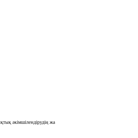
қтық әкімшілендірудің жа