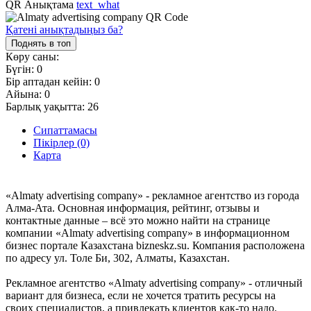
QR Анықтама
text_what
Қатені анықтадыңыз ба?
Поднять в топ
Көру саны:
Бүгін:
0
Бір аптадан кейін:
0
Айына:
0
Барлық уақытта:
26
Сипаттамасы
Пікірлер (0)
Карта
«Almaty advertising company» - рекламное агентство из города
Алма-Ата. Основная информация, рейтинг, отзывы и
контактные данные – всё это можно найти на странице
компании «Almaty advertising company» в информационном
бизнес портале Казахстана bizneskz.su. Компания расположена
по адресу ул. Толе Би, 302, Алматы, Казахстан.
Рекламное агентство «Almaty advertising company» - отличный
вариант для бизнеса, если не хочется тратить ресурсы на
своих специалистов, а привлекать клиентов как-то надо.