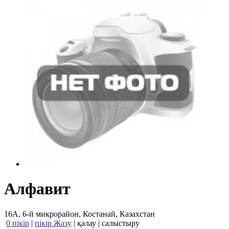
Алфавит
16А, 6-й микрорайон, Костанай, Казахстан
0 пікір
|
пікір Жазу
|
қалау
|
салыстыру