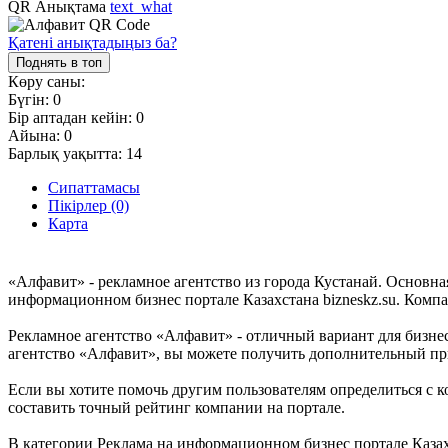
QR Анықтама
text_what
Қатені анықтадыңыз ба?
Поднять в топ
Көру саны:
Бүгін:
0
Бір аптадан кейін:
0
Айына:
0
Барлық уақытта:
14
Сипаттамасы
Пікірлер (0)
Карта
«Алфавит» - рекламное агентство из города Кустанай. Основн
информационном бизнес портале Казахстана bizneskz.su. Компа
Рекламное агентство «Алфавит» - отличный вариант для бизнеса
агентство «Алфавит», вы можете получить дополнительный при
Если вы хотите помочь другим пользователям определиться с к
составить точный рейтинг компании на портале.
В категории Реклама на информационном бизнес портале Казахс