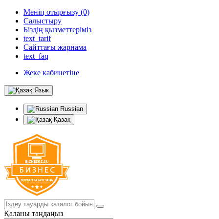
Менің отырғызу (0)
Салыстыру
Біздің қызметтеріміз
text_tarif
Сайттағы жарнама
text_faq
Жеке кабинетіне
Язык
Russian
Қазақ
Қаланы таңдаңыз