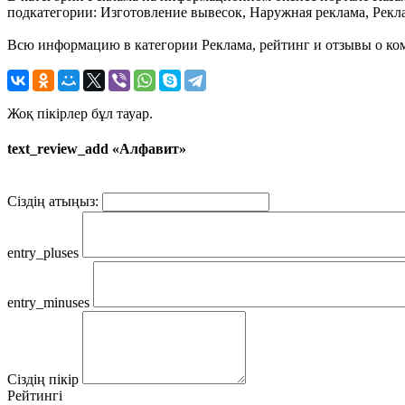
подкатегории: Изготовление вывесок, Наружная реклама, Рекл
Всю информацию в категории Реклама, рейтинг и отзывы о ком
Жоқ пікірлер бұл тауар.
text_review_add «Алфавит»
Сіздің атыңыз:
entry_pluses
entry_minuses
Сіздің пікір
Рейтингі