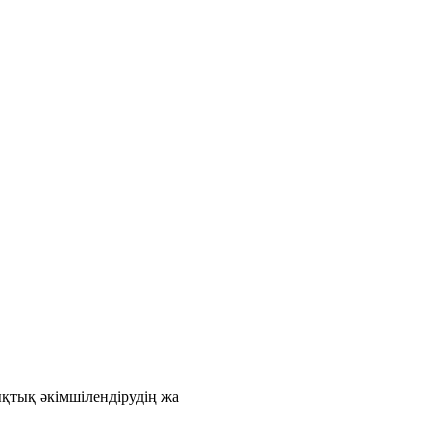
қтық әкімшілендірудің жа