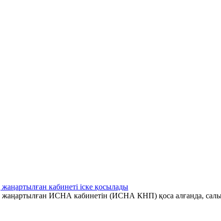
 жаңартылған кабинеті іске қосылады
ің жаңартылған ИСНА кабинетін (ИСНА КНП) қоса алғанда, салы