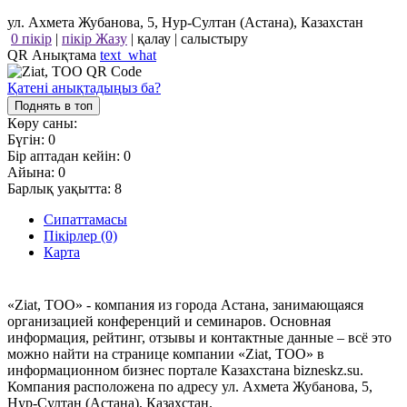
ул. Ахмета Жубанова, 5, Нур-Султан (Астана), Казахстан
0 пікір
|
пікір Жазу
|
қалау
|
салыстыру
QR Анықтама
text_what
Қатені анықтадыңыз ба?
Поднять в топ
Көру саны:
Бүгін:
0
Бір аптадан кейін:
0
Айына:
0
Барлық уақытта:
8
Сипаттамасы
Пікірлер (0)
Карта
«Ziat, ТОО» - компания из города Астана, занимающаяся
организацией конференций и семинаров. Основная
информация, рейтинг, отзывы и контактные данные – всё это
можно найти на странице компании «Ziat, ТОО» в
информационном бизнес портале Казахстана bizneskz.su.
Компания расположена по адресу ул. Ахмета Жубанова, 5,
Нур-Султан (Астана), Казахстан.