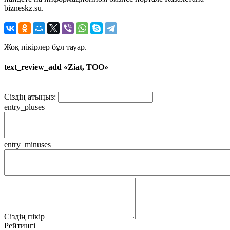
bizneskz.su.
Жоқ пікірлер бұл тауар.
text_review_add «Ziat, ТОО»
Сіздің атыңыз:
entry_pluses
entry_minuses
Сіздің пікір
Рейтингі