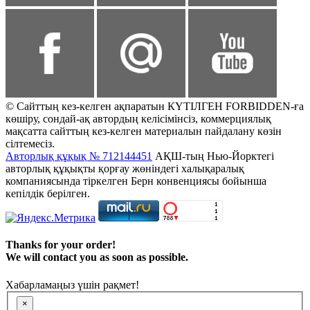
© Сайттың кез-келген ақпаратын КҮТІЛГЕН FORBIDDEN-ға
көшіру, сондай-ақ автордың келісімінсіз, коммерциялық
мақсатта сайттың кез-келген материалын пайдалану көзін
сілтемесіз.
Авторлық құқық № 712144451
АҚШ-тың Нью-Йорктегі
авторлық құқықты қорғау жөніндегі халықаралық
компаниясында тіркелген Берн конвенциясы бойынша
кепілдік берілген.
Thanks for your order!
We will contact you as soon as possible.
Хабарламаңыз үшін рақмет!
×