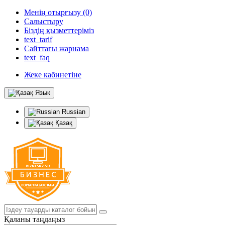
Менің отырғызу (0)
Салыстыру
Біздің қызметтеріміз
text_tarif
Сайттағы жарнама
text_faq
Жеке кабинетіне
Язык
Russian
Қазақ
Қаланы таңдаңыз