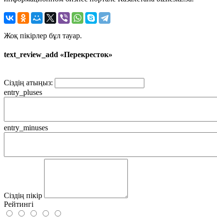
Жоқ пікірлер бұл тауар.
text_review_add «Перекресток»
Сіздің атыңыз:
entry_pluses
entry_minuses
Сіздің пікір
Рейтингі