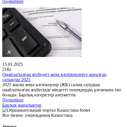
Подробнее
15.01.2025
2182
Оңайлатылған жүйедегі жеке кәсіпкерлерге арналған
салықтар 2025
2025 жылы жеке кәсіпкерлер (ЖК) салық салудың
оңайлатылған жүйесінде міндетті төлемдердің ұлғаюына тап
болады. Барлық өзгерістер әлеуметтік
Подробнее
Барлық жаңалықтар
Все бизнес учереждения Казахстана
Ақпарат