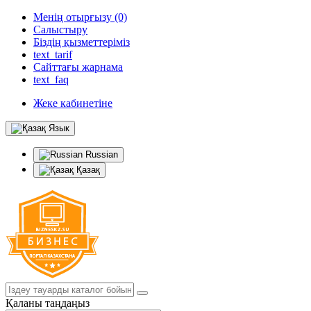
Менің отырғызу (0)
Салыстыру
Біздің қызметтеріміз
text_tarif
Сайттағы жарнама
text_faq
Жеке кабинетіне
Язык
Russian
Қазақ
Қаланы таңдаңыз