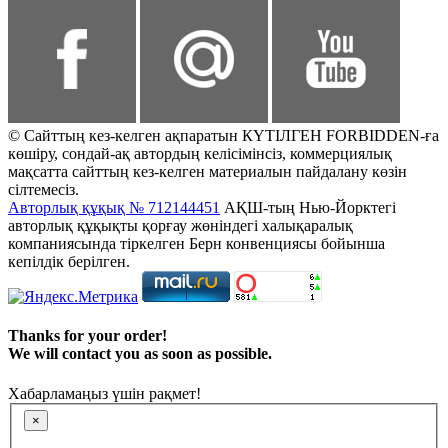
© Сайттың кез-келген ақпаратын КҮТІЛГЕН FORBIDDEN-ға
көшіру, сондай-ақ автордың келісімінсіз, коммерциялық
мақсатта сайттың кез-келген материалын пайдалану көзін
сілтемесіз.
Авторлық құқық № 712144451
АҚШ-тың Нью-Йорктегі
авторлық құқықты қорғау жөніндегі халықаралық
компаниясында тіркелген Берн конвенциясы бойынша
кепілдік берілген.
Thanks for your order!
We will contact you as soon as possible.
Хабарламаңыз үшін рақмет!
×