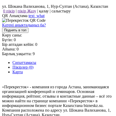
ул. Шокана Валиханова, 1, Нур-Султан (Астана), Казахстан
0 пікір
|
пікір Жазу
|
қалау
|
салыстыру
QR Анықтама
text_what
Қатені анықтадыңыз ба?
Поднять в топ
Көру саны:
Бүгін:
0
Бір аптадан кейін:
0
Айына:
0
Барлық уақытта:
9
Сипаттамасы
Пікірлер (0)
Карта
«Перекресток» - компания из города Астана, занимающаяся
организацией конференций и семинаров. Основная
информация, рейтинг, отзывы и контактные данные – всё это
можно найти на странице компании «Перекресток» в
информационном бизнес портале Казахстана bizneskz.su.
Компания расположена по адресу ул. Шокана Валиханова, 1,
Нур-Султан (Астана), Казахстан.