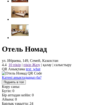
Отель Номад
ул. Ибраева, 149, Семей, Казахстан
4.4
10 пікір
|
пікір Жазу
|
қалау
|
салыстыру
QR Анықтама
text_what
Қатені анықтадыңыз ба?
Поднять в топ
Көру саны:
Бүгін:
0
Бір аптадан кейін:
0
Айына:
0
Барлық уақытта:
24