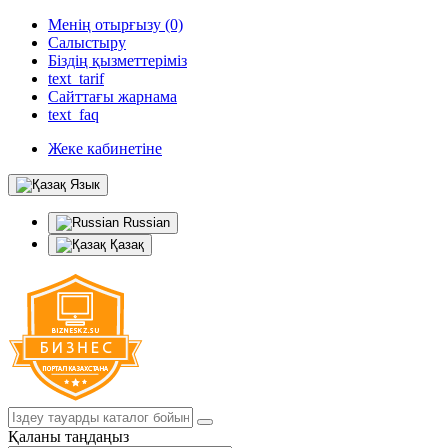
Менің отырғызу (0)
Салыстыру
Біздің қызметтеріміз
text_tarif
Сайттағы жарнама
text_faq
Жеке кабинетіне
Язык
Russian
Қазақ
Қаланы таңдаңыз