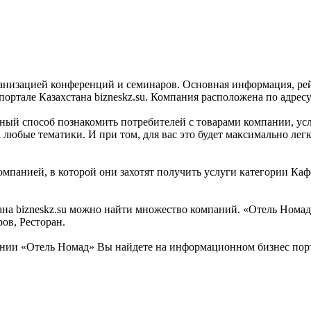
анизацией конференций и семинаров. Основная информация, рей
тале Казахстана bizneskz.su. Компания расположена по адресу у
ный способ познакомить потребителей с товарами компании, ус
любые тематики. И при том, для вас это будет максимально лег
омпанией, в которой они захотят получить услуги категории Каф
а bizneskz.su можно найти множество компаний. «Отель Номад» 
ов, Ресторан.
ии «Отель Номад» Вы найдете на информационном бизнес портал