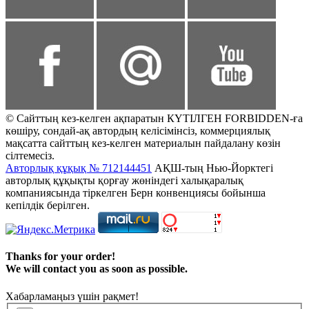
© Сайттың кез-келген ақпаратын КҮТІЛГЕН FORBIDDEN-ға
көшіру, сондай-ақ автордың келісімінсіз, коммерциялық
мақсатта сайттың кез-келген материалын пайдалану көзін
сілтемесіз.
Авторлық құқық № 712144451
АҚШ-тың Нью-Йорктегі
авторлық құқықты қорғау жөніндегі халықаралық
компаниясында тіркелген Берн конвенциясы бойынша
кепілдік берілген.
Thanks for your order!
We will contact you as soon as possible.
Хабарламаңыз үшін рақмет!