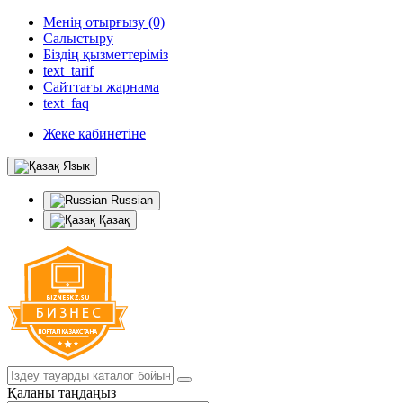
Менің отырғызу (0)
Салыстыру
Біздің қызметтеріміз
text_tarif
Сайттағы жарнама
text_faq
Жеке кабинетіне
Язык
Russian
Қазақ
Қаланы таңдаңыз