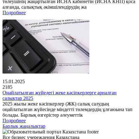
төлеушінің жаңартылған ИСНА кабинетін (ИСНА КНП) қоса
алғанда, салықтық әкімшілендірудің жа
Подробнее
15.01.2025
2185
Оңайлатылған жүйедегі жеке кәсіпкерлерге арналған
салықтар 2025
2025 жылы жеке кәсіпкерлер (ЖК) салық салудың
оңайлатылған жүйесінде міндетті төлемдердің ұлғаюына тап
болады. Барлық өзгерістер әлеуметтік
Подробнее
Барлық жаңалықтар
Все бизнес учереждения Казахстана