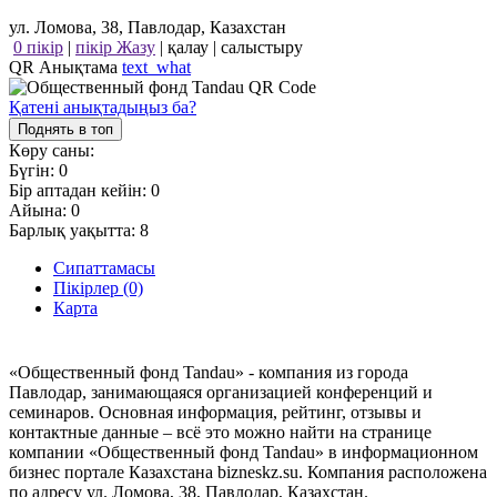
ул. Ломова, 38, Павлодар, Казахстан
0 пікір
|
пікір Жазу
|
қалау
|
салыстыру
QR Анықтама
text_what
Қатені анықтадыңыз ба?
Поднять в топ
Көру саны:
Бүгін:
0
Бір аптадан кейін:
0
Айына:
0
Барлық уақытта:
8
Сипаттамасы
Пікірлер (0)
Карта
«Общественный фонд Tandau» - компания из города
Павлодар, занимающаяся организацией конференций и
семинаров. Основная информация, рейтинг, отзывы и
контактные данные – всё это можно найти на странице
компании «Общественный фонд Tandau» в информационном
бизнес портале Казахстана bizneskz.su. Компания расположена
по адресу ул. Ломова, 38, Павлодар, Казахстан.