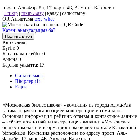
просп. Аль-Фараби, 17, корп. 4Б, Алматы, Казахстан
1 пікір
|
пікір Жазу
|
қалау
|
салыстыру
QR Анықтама
text_what
Қатені анықтадыңыз ба?
Поднять в топ
Көру саны:
Бүгін:
0
Бір аптадан кейін:
0
Айына:
0
Барлық уақытта:
17
Сипаттамасы
Пікірлер (1)
Карта
«Московская бизнес школа» - компания из города Алма-Ата,
занимающаяся организацией конференций и семинаров.
Основная информация, рейтинг, отзывы и контактные данные
– всё это можно найти на странице компании «Московская
бизнес школа» в информационном бизнес портале Казахстана
bizneskz.su. Компания расположена по адресу просп. Аль-
Фараби, 17, корп. 4Б, Алматы, Казахстан.