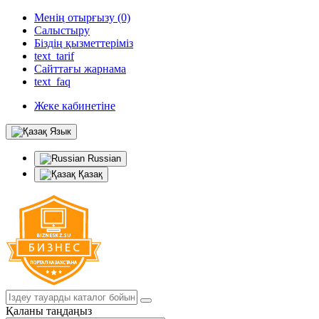
Менің отырғызу (0)
Салыстыру
Біздің қызметтеріміз
text_tarif
Сайттағы жарнама
text_faq
Жеке кабинетіне
Язык
Russian
Қазақ
Қаланы таңдаңыз