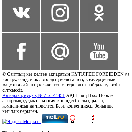
© Сайттың кез-келген ақпаратын КҮТІЛГЕН FORBIDDEN-ға
көшіру, сондай-ақ автордың келісімінсіз, коммерциялық
мақсатта сайттың кез-келген материалын пайдалану көзін
сілтемесіз.
Авторлық құқық № 712144451
АҚШ-тың Нью-Йорктегі
авторлық құқықты қорғау жөніндегі халықаралық
компаниясында тіркелген Берн конвенциясы бойынша
кепілдік берілген.